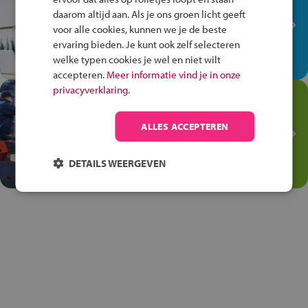
plek!
daarom altijd aan. Als je ons groen licht geeft
Ontdek via het vmbo jouw talent
voor alle cookies, kunnen we je de beste
op de winkelvloer, waar elke dag
ervaring bieden. Je kunt ook zelf selecteren
anders is!
welke typen cookies je wel en niet wilt
accepteren.
Meer informatie vind je in onze
privacyverklaring.
Jouw talent in de
Transport en Logistiek
ALLES ACCEPTEREN
Kies voor vmbo Transport en
logistiek: daar kun je mee
DETAILS WEERGEVEN
thuiskomen!