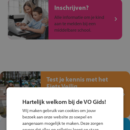
Inschrijven?
Alle informatie om je kind
aan te melden bij een
middelbare school.
Test je kennis met het
Fiets Veilig
Verkeersspel!
Hartelijk welkom bij de VO Gids!
Speel het Fiets Veilig Verkeersspel
en win een Cortina-fiets!
Wij maken gebruik van cookies om jouw
bezoek aan onze website zo soepel en
aangenaam mogelijk te maken. Deze zorgen
In de winkel ben je op je
ervoor dat alles op rolletjes loopt en staan