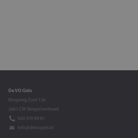
De VO Gids
Bergweg Zuid 126
2661 CW Bergschenhoek
020 570 89 81
info@devogids.nl