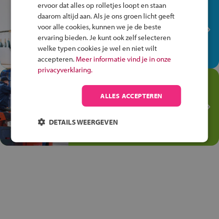
In de winkel ben je op je
ervoor dat alles op rolletjes loopt en staan
plek!
daarom altijd aan. Als je ons groen licht geeft
voor alle cookies, kunnen we je de beste
Ontdek via het vmbo jouw talent
ervaring bieden. Je kunt ook zelf selecteren
op de winkelvloer, waar elke dag
welke typen cookies je wel en niet wilt
anders is!
accepteren.
Meer informatie vind je in onze
privacyverklaring.
Jouw talent in de
Transport en Logistiek
ALLES ACCEPTEREN
Kies voor vmbo Transport en
logistiek: daar kun je mee
DETAILS WEERGEVEN
thuiskomen!