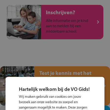
Inschrijven?
Alle informatie om je kind
aan te melden bij een
middelbare school.
Test je kennis met het
Fiets Veilig
Verkeersspel!
Hartelijk welkom bij de VO Gids!
Speel het Fiets Veilig Verkeersspel
Wij maken gebruik van cookies om jouw
en win een Cortina-fiets!
bezoek aan onze website zo soepel en
aangenaam mogelijk te maken. Deze zorgen