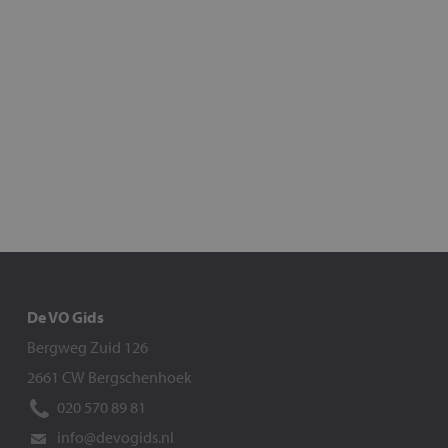
De VO Gids
Bergweg Zuid 126
2661 CW Bergschenhoek
020 570 89 81
info@devogids.nl