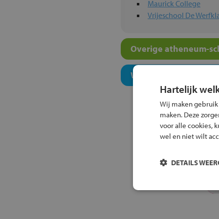
Maurick College
Vrijeschool De Werfkl
Overige atheneum-sch
Welk onderwijsconcept
Hartelijk wel
Wij maken gebruik
maken. Deze zorgen 
voor alle cookies, 
wel en niet wilt ac
DETAILS WEE