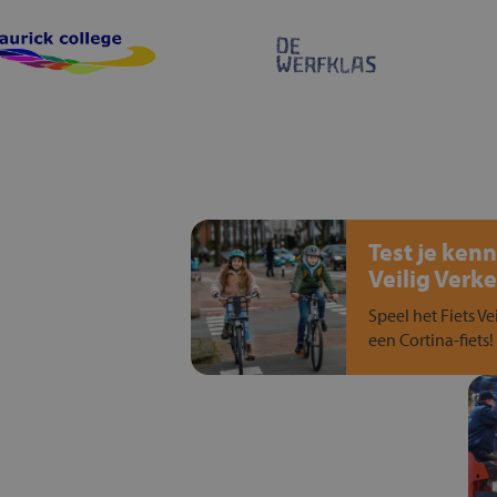
Test je kenn
Veilig Verke
Speel het Fiets Ve
een Cortina-fiets!