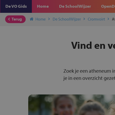
De VO Gids
Home
De SchoolWijzer
OpenD
Terug
Home
De SchoolWijzer
Cromvoirt
A
Vind en v
Zoek je een atheneum i
je in een overzicht gezet