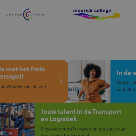
is met het Fiets
In de 
ersspel!
Ontdek vi
ilig Verkeersspel en win
winkelvlo
Jouw talent in de Transport
en Logistiek
Kies voor vmbo Transport en logistiek: daar
kun je mee thuiskomen!