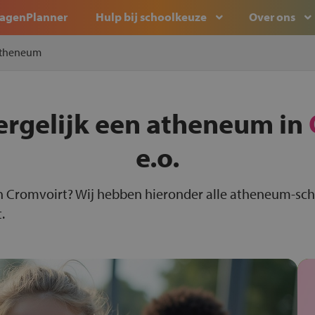
agenPlanner
Hulp bij schoolkeuze
Over ons
theneum
ergelijk een atheneum in
e.o.
n Cromvoirt? Wij hebben hieronder alle atheneum-sch
.