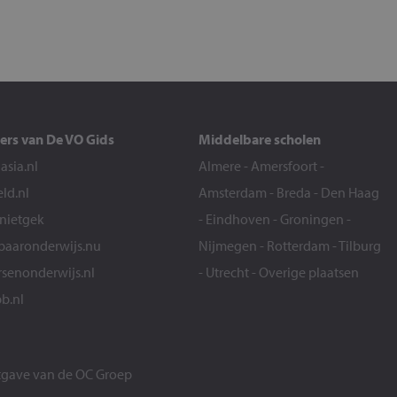
ers van De VO Gids
Middelbare scholen
sia.nl
Almere
-
Amersfoort
-
eld.nl
Amsterdam
-
Breda
-
Den Haag
snietgek
-
Eindhoven
-
Groningen
-
aaronderwijs.nu
Nijmegen
-
Rotterdam
-
Tilburg
senonderwijs.nl
-
Utrecht
-
Overige plaatsen
b.nl
itgave van de
OC Groep