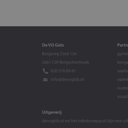
De VO Gids
Partn
Bergweg Zuid 126
gymna
2661 CW Bergschenhoek
leerg
020 570 89 81
saari
info@devogids.nl
openb
ouder
vosab
Uitgeverij
devogids.nl
en het
mbokompas.nl
zijn een u