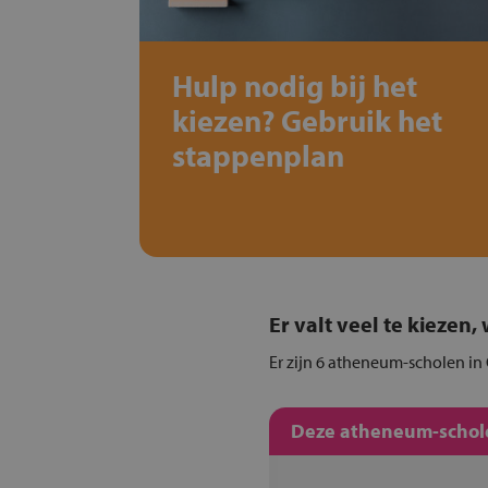
Hulp nodig bij het
kiezen? Gebruik het
stappenplan
Er valt veel te kiezen
Er zijn 6 atheneum-scholen in 
Deze atheneum-schole