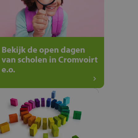
Bekijk de open dagen
van scholen in Cromvoirt
e.o.