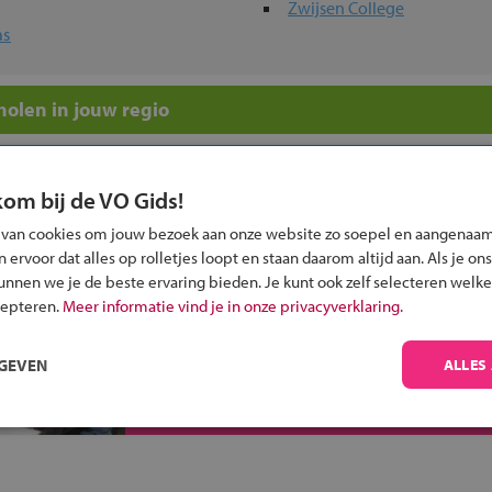
Zwijsen College
as
olen in jouw regio
 past bij jou?
kom bij de VO Gids!
 van cookies om jouw bezoek aan onze website zo soepel en aangenaam
ervoor dat alles op rolletjes loopt en staan daarom altijd aan. Als je ons
kunnen we je de beste ervaring bieden. Je kunt ook zelf selecteren welke
cepteren.
Meer informatie vind je in onze privacyverklaring.
Inschrijven?
Alle informatie om je kind aan te melden bij
RGEVEN
ALLES
een middelbare school.