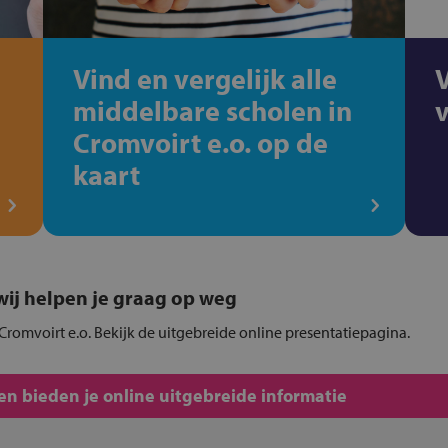
Vind en vergelijk alle
middelbare scholen in
Cromvoirt e.o. op de
kaart
, wij helpen je graag op weg
Cromvoirt e.o. Bekijk de uitgebreide online presentatiepagina.
n bieden je online uitgebreide informatie