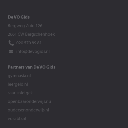
De VO Gids
Bergweg Zuid 126
2661 CW Bergschenhoek
020 570 89 81
info@devogids.nl
Partners van De VO Gids
gymnasia.nl
leergeld.nl
saarisnietgek
openbaaronderwijs.nu
oudersenonderwijs.nl
vosabb.nl