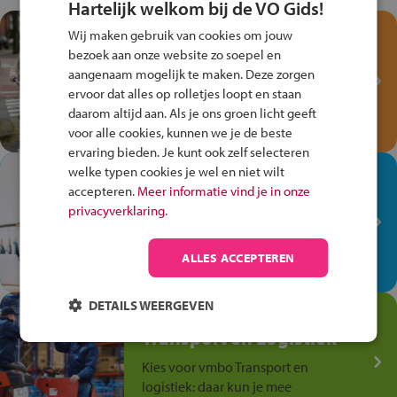
Hartelijk welkom bij de VO Gids!
Test je kennis met het
Wij maken gebruik van cookies om jouw
Fiets Veilig
bezoek aan onze website zo soepel en
Verkeersspel!
aangenaam mogelijk te maken. Deze zorgen
ervoor dat alles op rolletjes loopt en staan
Speel het Fiets Veilig Verkeersspel
daarom altijd aan. Als je ons groen licht geeft
en win een Cortina-fiets!
voor alle cookies, kunnen we je de beste
ervaring bieden. Je kunt ook zelf selecteren
welke typen cookies je wel en niet wilt
In de winkel ben je op je
accepteren.
Meer informatie vind je in onze
plek!
privacyverklaring.
Ontdek via het vmbo jouw talent
op de winkelvloer, waar elke dag
ALLES ACCEPTEREN
anders is!
DETAILS WEERGEVEN
Jouw talent in de
Transport en Logistiek
Kies voor vmbo Transport en
logistiek: daar kun je mee