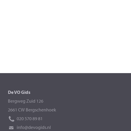
De VO Gids
Bergweg Zuid 126
2661 CW Bergschenhoek
020 570 89 81
info@devogids.nl