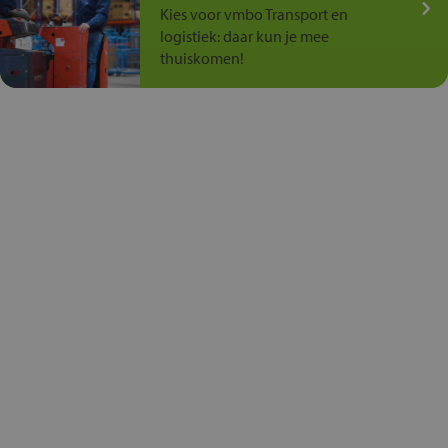
Kies voor vmbo Transport en
logistiek: daar kun je mee
thuiskomen!