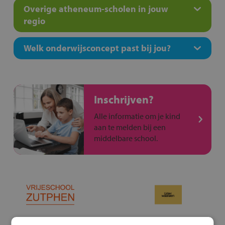
Overige atheneum-scholen in jouw
regio
Welk onderwijsconcept past bij jou?
Inschrijven?
Alle informatie om je kind
aan te melden bij een
middelbare school.