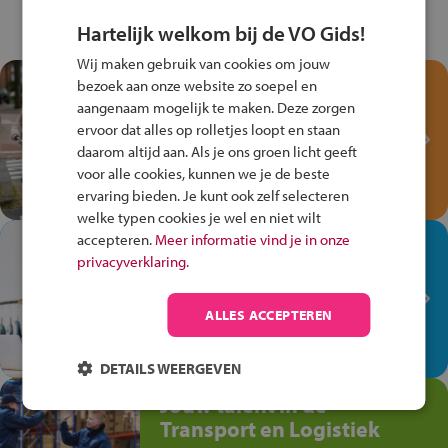
Hartelijk welkom bij de VO Gids!
Wij maken gebruik van cookies om jouw
Test je kennis met het
bezoek aan onze website zo soepel en
Fiets Veilig
aangenaam mogelijk te maken. Deze zorgen
ervoor dat alles op rolletjes loopt en staan
Verkeersspel!
daarom altijd aan. Als je ons groen licht geeft
Speel het Fiets Veilig Verkeersspel
voor alle cookies, kunnen we je de beste
en win een Cortina-fiets!
ervaring bieden. Je kunt ook zelf selecteren
welke typen cookies je wel en niet wilt
accepteren.
Meer informatie vind je in onze
In de winkel ben je op je
privacyverklaring.
plek!
Ontdek via het vmbo jouw talent
ALLES ACCEPTEREN
op de winkelvloer, waar elke dag
anders is!
DETAILS WEERGEVEN
Jouw talent in de
Transport en Logistiek