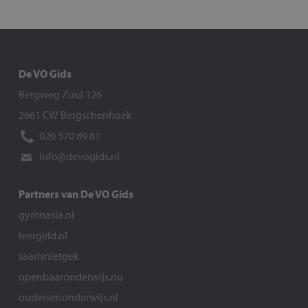
De VO Gids
Bergweg Zuid 126
2661 CW Bergschenhoek
020 570 89 81
info@devogids.nl
Partners van De VO Gids
gymnasia.nl
leergeld.nl
saarisnietgek
openbaaronderwijs.nu
oudersenonderwijs.nl