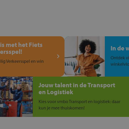
is met het Fiets
In de 
ersspel!
Ontdek vi
ilig Verkeersspel en win
winkelvlo
Jouw talent in de Transport
en Logistiek
Kies voor vmbo Transport en logistiek: daar
kun je mee thuiskomen!