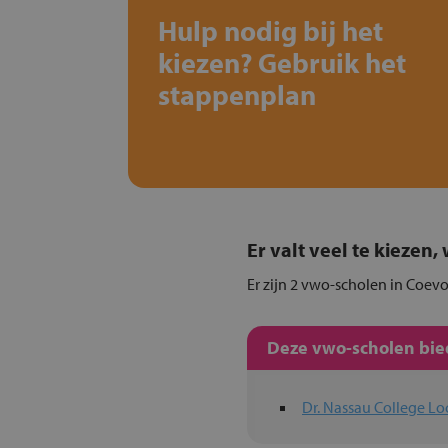
Hulp nodig bij het
kiezen? Gebruik het
stappenplan
Er valt veel te kiezen
Er zijn 2 vwo-scholen in Coevo
Deze vwo-scholen bied
Dr. Nassau College Lo