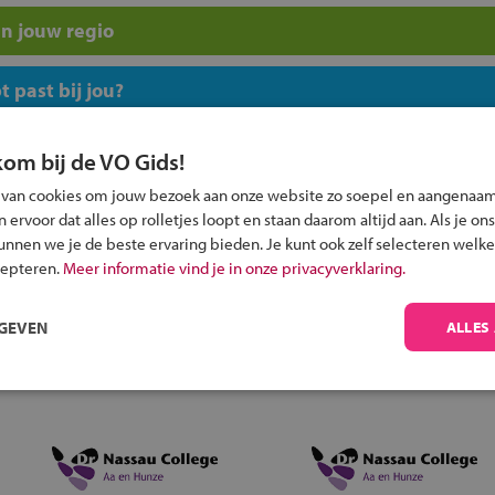
n jouw regio
 past bij jou?
kom bij de VO Gids!
 van cookies om jouw bezoek aan onze website zo soepel en aangenaam
ervoor dat alles op rolletjes loopt en staan daarom altijd aan. Als je ons
kunnen we je de beste ervaring bieden. Je kunt ook zelf selecteren welke
Inschrijven?
cepteren.
Meer informatie vind je in onze privacyverklaring.
Alle informatie om je kind aan te melden bij
een middelbare school.
RGEVEN
ALLES