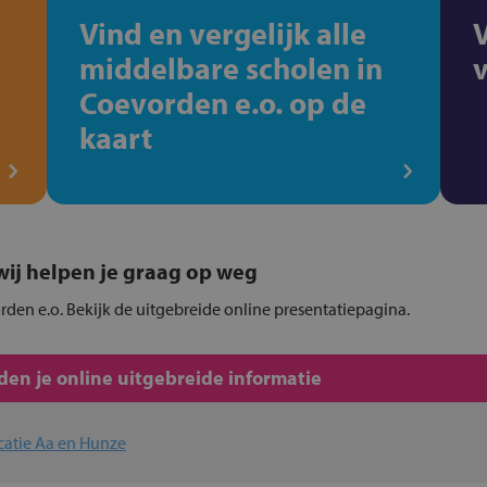
Vind en vergelijk alle
middelbare scholen in
Coevorden e.o. op de
kaart
, wij helpen je graag op weg
rden e.o. Bekijk de uitgebreide online presentatiepagina.
en je online uitgebreide informatie
catie Aa en Hunze