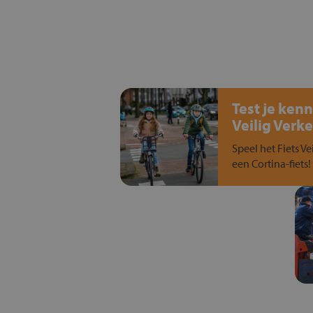
Test je kenn
Veilig Verke
Speel het Fiets Ve
een Cortina-fiets!