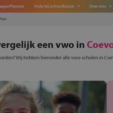
agenPlanner
Hulp bij schoolkeuze
Over ons
Vwo
vergelijk een vwo in
Coev
orden? Wij hebben hieronder alle vwo-scholen in Coe