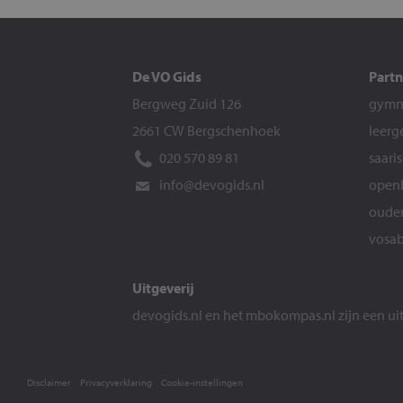
De VO Gids
Partn
Bergweg Zuid 126
gymna
2661 CW Bergschenhoek
leerg
020 570 89 81
saari
info@devogids.nl
openb
ouder
vosab
Uitgeverij
devogids.nl
en het
mbokompas.nl
zijn een u
Disclaimer
Privacyverklaring
Cookie-instellingen