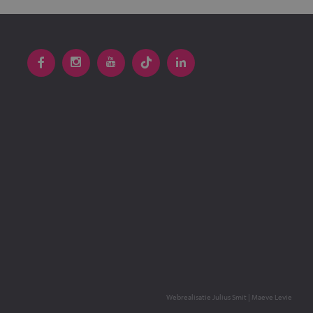
Webrealisatie
Julius Smit
|
Maeve Levie