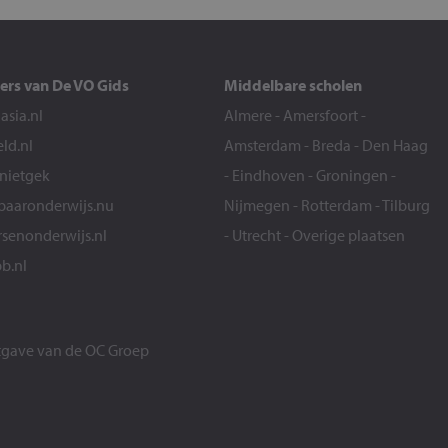
ers van De VO Gids
Middelbare scholen
sia.nl
Almere
-
Amersfoort
-
eld.nl
Amsterdam
-
Breda
-
Den Haag
snietgek
-
Eindhoven
-
Groningen
-
aaronderwijs.nu
Nijmegen
-
Rotterdam
-
Tilburg
senonderwijs.nl
-
Utrecht
-
Overige plaatsen
b.nl
itgave van de
OC Groep