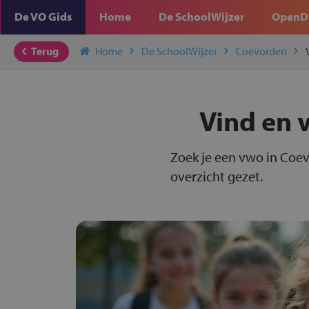
De VO Gids
Home
De SchoolWijzer
OpenD
Terug
Home
De SchoolWijzer
Coevorden
Vind en 
Zoek je een vwo in Coev
overzicht gezet.