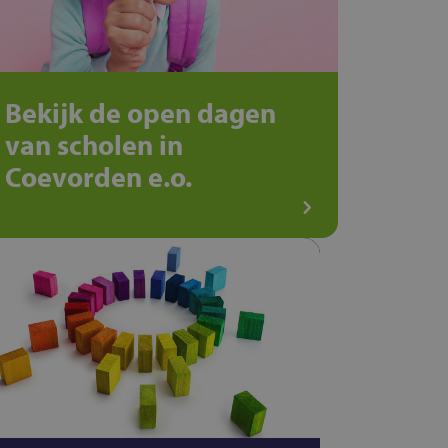
Bekijk de open dagen
van scholen in
Coevorden e.o.