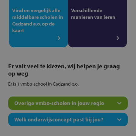
Vind en vergelijk alle
Verschillende
middelbare scholen in
manieren van leren
Cadzand e.o. op de
kaart
Er valt veel te kiezen, wij helpen je graag
op weg
Er is 1 vmbo-school in Cadzand e.o.
Overige vmbo-scholen in jouw regio
Welk onderwijsconcept past bij jou?