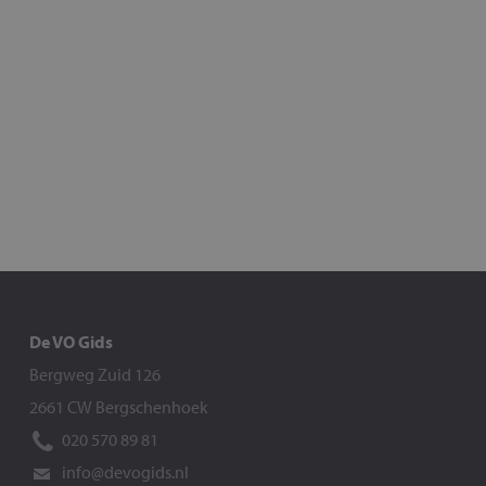
De VO Gids
Bergweg Zuid 126
2661 CW Bergschenhoek
020 570 89 81
info@devogids.nl