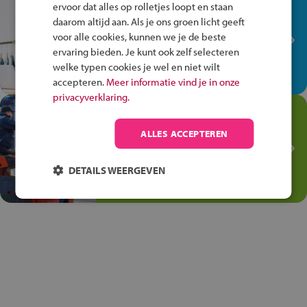
In de winkel ben je op je
ervoor dat alles op rolletjes loopt en staan
plek!
daarom altijd aan. Als je ons groen licht geeft
voor alle cookies, kunnen we je de beste
Ontdek via het vmbo jouw talent
ervaring bieden. Je kunt ook zelf selecteren
op de winkelvloer, waar elke dag
welke typen cookies je wel en niet wilt
anders is!
accepteren.
Meer informatie vind je in onze
privacyverklaring.
Jouw talent in de
Transport en Logistiek
ALLES ACCEPTEREN
Kies voor vmbo Transport en
logistiek: daar kun je mee
DETAILS WEERGEVEN
thuiskomen!