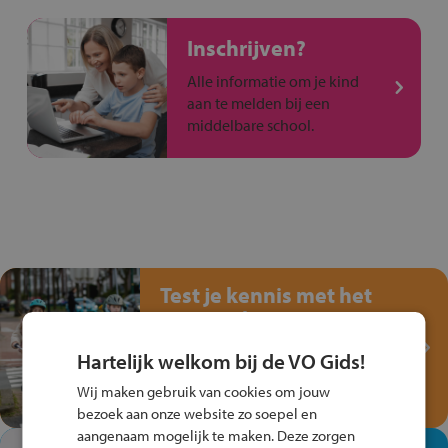
Inschrijven?
Alle informatie om je kind
aan te melden bij een
middelbare school.
Test je kennis met het
Fiets Veilig
Verkeersspel!
Hartelijk welkom bij de VO Gids!
Speel het Fiets Veilig Verkeersspel
Wij maken gebruik van cookies om jouw
en win een Cortina-fiets!
bezoek aan onze website zo soepel en
aangenaam mogelijk te maken. Deze zorgen