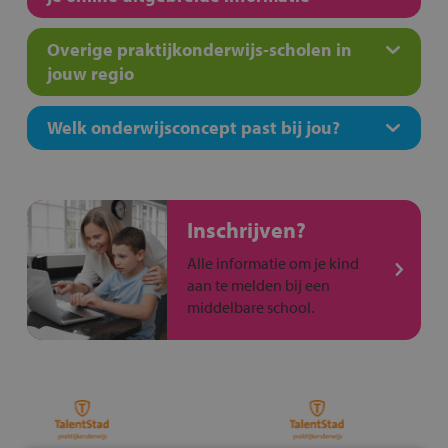
Overige praktijkonderwijs-scholen in
jouw regio
Welk onderwijsconcept past bij jou?
Inschrijven?
Alle informatie om je kind
aan te melden bij een
middelbare school.