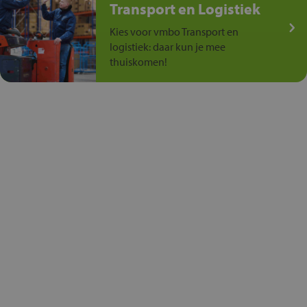
Transport en Logistiek
Kies voor vmbo Transport en
logistiek: daar kun je mee
thuiskomen!