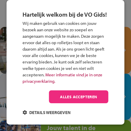
Hartelijk welkom bij de VO Gids!
Wij maken gebruik van cookies om jouw
bezoek aan onze website zo soepel en
Test je kennis met het
aangenaam mogelijk te maken. Deze zorgen
Fiets Veilig
ervoor dat alles op rolletjes loopt en staan
Verkeersspel!
daarom altijd aan. Als je ons groen licht geeft
voor alle cookies, kunnen we je de beste
Speel het Fiets Veilig Verkeersspel
ervaring bieden. Je kunt ook zelf selecteren
en win een Cortina-fiets!
welke typen cookies je wel en niet wilt
accepteren.
Meer informatie vind je in onze
In de winkel ben je op je
privacyverklaring.
plek!
ALLES ACCEPTEREN
Ontdek via het vmbo jouw talent
op de winkelvloer, waar elke dag
anders is!
DETAILS WEERGEVEN
Jouw talent in de