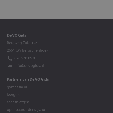
De VO Gids
Bergweg Zuid 126
2661 CW Bergschenhoek
020 570 89 81
info@devogids.nl
Partners van De VO Gids
gymnasia.nl
leergeld.nl
saarisnietgek
openbaaronderwijs.nu