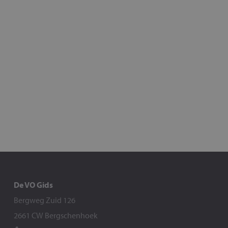
De VO Gids
Bergweg Zuid 126
2661 CW Bergschenhoek