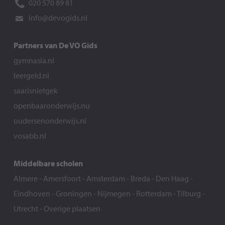
020 570 89 81
info@devogids.nl
Partners van De VO Gids
gymnasia.nl
leergeld.nl
saarisnietgek
openbaaronderwijs.nu
oudersenonderwijs.nl
vosabb.nl
Middelbare scholen
Almere
-
Amersfoort
-
Amsterdam
-
Breda
-
Den Haag
-
Eindhoven
-
Groningen
-
Nijmegen
-
Rotterdam
-
Tilburg
-
Utrecht
-
Overige plaatsen