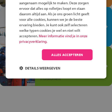
aangenaam mogelijk te maken. Deze zorgen
ervoor dat alles op rolletjes loopt en staan
In de winkel ben je op je
daarom altijd aan. Als je ons groen licht geeft
plek!
voor alle cookies, kunnen we je de beste
ervaring bieden. Je kunt ook zelf selecteren
Ontdek via het vmbo jouw talent
welke typen cookies je wel en niet wilt
op de winkelvloer, waar elke dag
accepteren.
Meer informatie vind je in onze
anders is!
privacyverklaring.
Jouw talent in de
ALLES ACCEPTEREN
Transport en Logistiek
Kies voor vmbo Transport en
DETAILS WEERGEVEN
logistiek: daar kun je mee
thuiskomen!