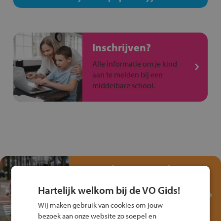
Inschrijven?
Alle informatie om je kind
aan te melden bij een
middelbare school.
Test je kennis met het
Fiets Veilig
Hartelijk welkom bij de VO Gids!
Verkeersspel!
Wij maken gebruik van cookies om jouw
Speel het Fiets Veilig Verkeersspel
bezoek aan onze website zo soepel en
en win een Cortina-fiets!