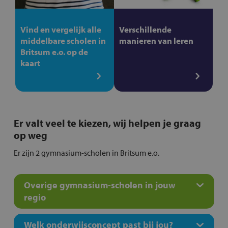
Vind en vergelijk alle
Verschillende
middelbare scholen in
manieren van leren
Britsum e.o. op de
kaart
Er valt veel te kiezen, wij helpen je graag
op weg
Er zijn 2 gymnasium-scholen in Britsum e.o.
Overige gymnasium-scholen in jouw
regio
Welk onderwijsconcept past bij jou?