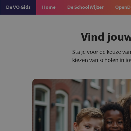
De VO Gids
Home
De SchoolWijzer
OpenD
Vind jouw
Sta je voor de keuze van
kiezen van scholen in j