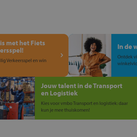
is met het Fiets
In de 
ersspel!
Ontdek vi
ilig Verkeersspel en win
winkelvlo
Jouw talent in de Transport
en Logistiek
Kies voor vmbo Transport en logistiek: daar
kun je mee thuiskomen!