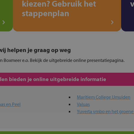
kiezen? Gebruik het
stappenplan
, wij helpen je graag op weg
in Boxmeer e.o. Bekijk de uitgebreide online presentatiepagina.
en bieden je online uitgebreide informatie
Maritiem College IJmuiden
as en Peel
Valuas
Yuverta vmbo en het groene