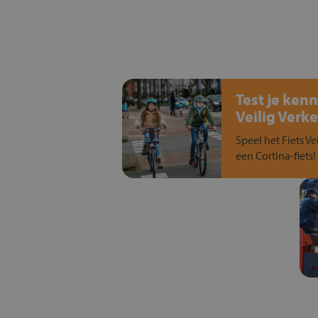
Test je kenn
Veilig Verke
Speel het Fiets Ve
een Cortina-fiets!