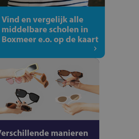
Vind en vergelijk alle
middelbare scholen in
Boxmeer e.o. op de kaart
Verschillende manieren