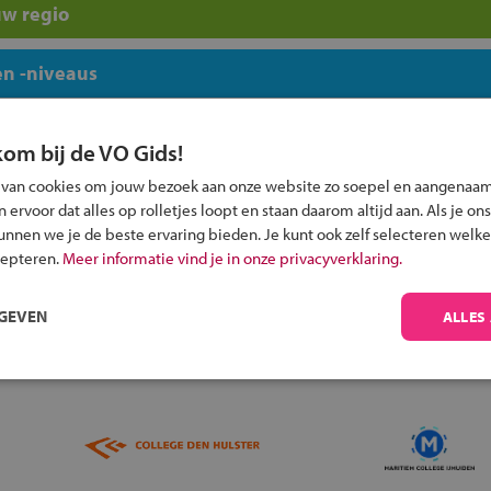
uw regio
n -niveaus
kom bij de VO Gids!
 van cookies om jouw bezoek aan onze website zo soepel en aangenaam
ervoor dat alles op rolletjes loopt en staan daarom altijd aan. Als je ons
Inschrijven?
kunnen we je de beste ervaring bieden. Je kunt ook zelf selecteren welke
cepteren.
Meer informatie vind je in onze privacyverklaring.
Alle informatie om je kind aan te melden bij
een middelbare school.
RGEVEN
ALLES