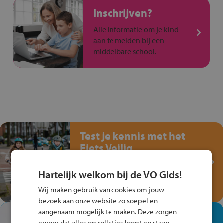
Inschrijven?
Alle informatie om je kind
aan te melden bij een
middelbare school.
Test je kennis met het
Fiets Veilig
Verkeersspel!
Hartelijk welkom bij de VO Gids!
Speel het Fiets Veilig Verkeersspel
en win een Cortina-fiets!
Wij maken gebruik van cookies om jouw
bezoek aan onze website zo soepel en
aangenaam mogelijk te maken. Deze zorgen
In de winkel ben je op je
ervoor dat alles op rolletjes loopt en staan