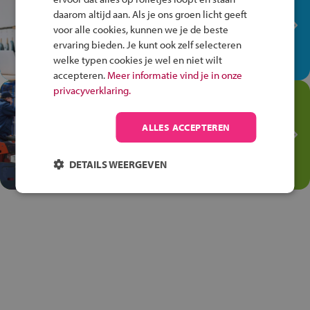
plek!
daarom altijd aan. Als je ons groen licht geeft
Ontdek via het vmbo jouw talent
voor alle cookies, kunnen we je de beste
op de winkelvloer, waar elke dag
ervaring bieden. Je kunt ook zelf selecteren
anders is!
welke typen cookies je wel en niet wilt
accepteren.
Meer informatie vind je in onze
privacyverklaring.
Jouw talent in de
Transport en Logistiek
ALLES ACCEPTEREN
Kies voor vmbo Transport en
logistiek: daar kun je mee
DETAILS WEERGEVEN
thuiskomen!