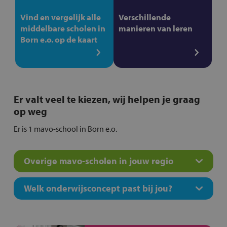
Vind en vergelijk alle
Verschillende
middelbare scholen in
manieren van leren
Born e.o. op de kaart
Er valt veel te kiezen, wij helpen je graag
op weg
Er is 1 mavo-school in Born e.o.
Overige mavo-scholen in jouw regio
Welk onderwijsconcept past bij jou?