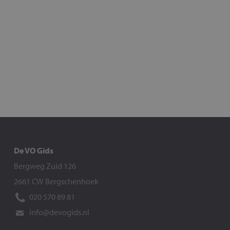
De VO Gids
Bergweg Zuid 126
2661 CW Bergschenhoek
020 570 89 81
info@devogids.nl