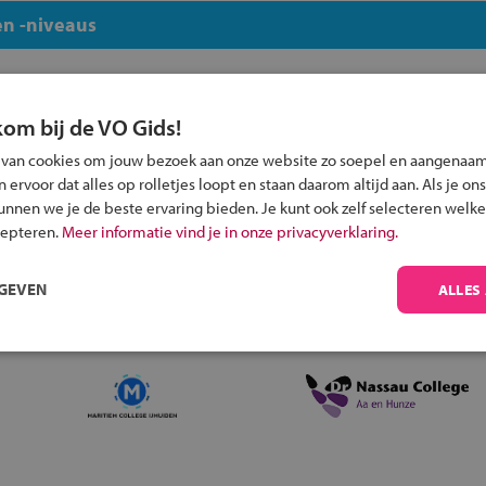
n -niveaus
kom bij de VO Gids!
 van cookies om jouw bezoek aan onze website zo soepel en aangenaam
Inschrijven?
ervoor dat alles op rolletjes loopt en staan daarom altijd aan. Als je ons
kunnen we je de beste ervaring bieden. Je kunt ook zelf selecteren welke
Alle informatie om je kind aan te melden bij
cepteren.
Meer informatie vind je in onze privacyverklaring.
een middelbare school.
RGEVEN
ALLES