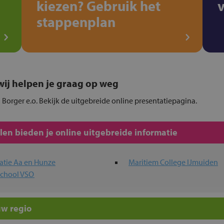
kiezen? Gebruik het
stappenplan
, wij helpen je graag op weg
n Borger e.o. Bekijk de uitgebreide online presentatiepagina.
en bieden je online uitgebreide informatie
catie Aa en Hunze
Maritiem College IJmuiden
fschool VSO
uw regio