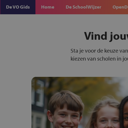
De VO Gids
Home
De SchoolWijzer
OpenD
Vind jou
Sta je voor de keuze van
kiezen van scholen in j