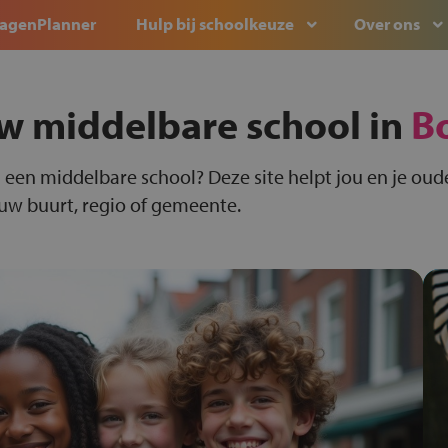
agenPlanner
Hulp bij schoolkeuze
Over ons
w middelbare school in
B
 een middelbare school? Deze site helpt jou en je oude
ouw buurt, regio of gemeente.