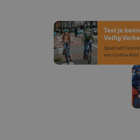
Test je kenn
Veilig Verke
Speel het Fiets Ve
een Cortina-fiets!