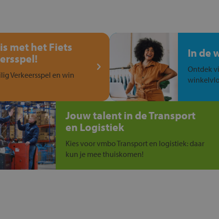
is met het Fiets
In de 
ersspel!
Ontdek vi
ilig Verkeersspel en win
winkelvlo
Jouw talent in de Transport
en Logistiek
Kies voor vmbo Transport en logistiek: daar
kun je mee thuiskomen!