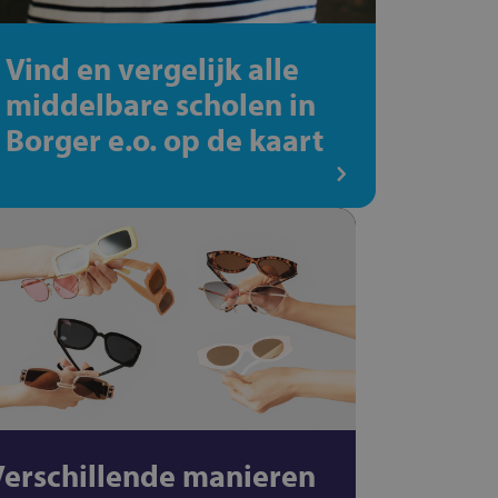
Vind en vergelijk alle
middelbare scholen in
Borger e.o. op de kaart
Verschillende manieren