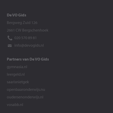
De VO Gids
Bergweg Zuid 126
2661 CW Bergschenhoek
020 570 89 81
info@devogids.nl
Partners van De VO Gids
gymnasia.nl
leergeld.nl
saarisnietgek
openbaaronderwijs.nu
oudersenonderwijs.nl
vosabb.nl