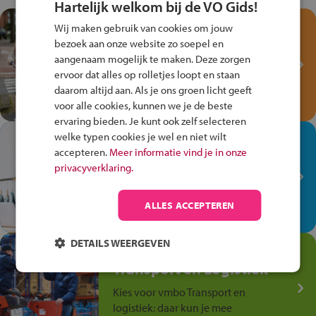
Hartelijk welkom bij de VO Gids!
Test je kennis met het
Wij maken gebruik van cookies om jouw
Fiets Veilig
bezoek aan onze website zo soepel en
Verkeersspel!
aangenaam mogelijk te maken. Deze zorgen
ervoor dat alles op rolletjes loopt en staan
Speel het Fiets Veilig Verkeersspel
daarom altijd aan. Als je ons groen licht geeft
en win een Cortina-fiets!
voor alle cookies, kunnen we je de beste
ervaring bieden. Je kunt ook zelf selecteren
welke typen cookies je wel en niet wilt
In de winkel ben je op je
accepteren.
Meer informatie vind je in onze
plek!
privacyverklaring.
Ontdek via het vmbo jouw talent
op de winkelvloer, waar elke dag
ALLES ACCEPTEREN
anders is!
DETAILS WEERGEVEN
Jouw talent in de
Transport en Logistiek
Kies voor vmbo Transport en
logistiek: daar kun je mee