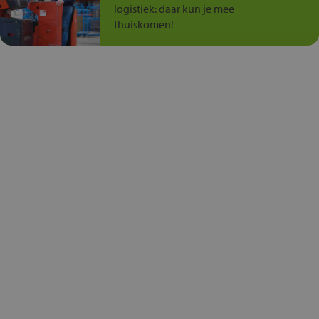
logistiek: daar kun je mee
thuiskomen!