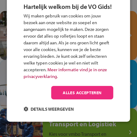
Hartelijk welkom bij de VO Gids!
Wij maken gebruik van cookies om jouw
Test je kennis met het
bezoek aan onze website zo soepel en
Fiets Veilig
aangenaam mogelijk te maken. Deze zorgen
Verkeersspel!
ervoor dat alles op rolletjes loopt en staan
daarom altijd aan. Als je ons groen licht geeft
Speel het Fiets Veilig Verkeersspel
voor alle cookies, kunnen we je de beste
en win een Cortina-fiets!
ervaring bieden. Je kunt ook zelf selecteren
welke typen cookies je wel en niet wilt
In de winkel ben je op je
accepteren.
Meer informatie vind je in onze
plek!
privacyverklaring.
Ontdek via het vmbo jouw talent
op de winkelvloer, waar elke dag
ALLES ACCEPTEREN
anders is!
DETAILS WEERGEVEN
Jouw talent in de
Transport en Logistiek
Kies voor vmbo Transport en