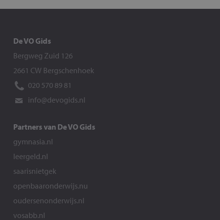
De VO Gids
Bergweg Zuid 126
2661 CW Bergschenhoek
020 570 89 81
info@devogids.nl
Partners van De VO Gids
gymnasia.nl
leergeld.nl
saarisnietgek
openbaaronderwijs.nu
oudersenonderwijs.nl
vosabb.nl