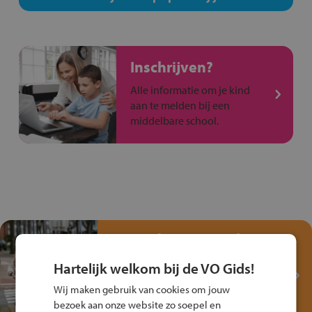
Inschrijven?
Alle informatie om je kind
aan te melden bij een
middelbare school.
Test je kennis met het
Fiets Veilig
Hartelijk welkom bij de VO Gids!
Verkeersspel!
Wij maken gebruik van cookies om jouw
Speel het Fiets Veilig Verkeersspel
bezoek aan onze website zo soepel en
en win een Cortina-fiets!