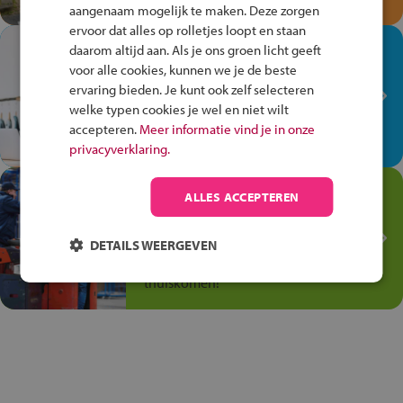
aangenaam mogelijk te maken. Deze zorgen
ervoor dat alles op rolletjes loopt en staan
In de winkel ben je op je
daarom altijd aan. Als je ons groen licht geeft
plek!
voor alle cookies, kunnen we je de beste
ervaring bieden. Je kunt ook zelf selecteren
Ontdek via het vmbo jouw talent
welke typen cookies je wel en niet wilt
op de winkelvloer, waar elke dag
accepteren.
Meer informatie vind je in onze
anders is!
privacyverklaring.
Jouw talent in de
ALLES ACCEPTEREN
Transport en Logistiek
Kies voor vmbo Transport en
DETAILS WEERGEVEN
logistiek: daar kun je mee
thuiskomen!