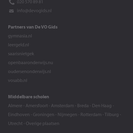
020 570 89 81
info@devogids.nl
Partners van De VO Gids
gymnasia.nl
leergeld.nl
saarisnietgek
openbaaronderwijs.nu
oudersenonderwijs.nl
vosabb.nl
Middelbare scholen
Almere
-
Amersfoort
-
Amsterdam
-
Breda
-
Den Haag
-
Eindhoven
-
Groningen
-
Nijmegen
-
Rotterdam
-
Tilburg
-
Utrecht
-
Overige plaatsen