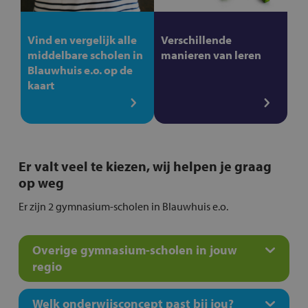
Vind en vergelijk alle
Verschillende
middelbare scholen in
manieren van leren
Blauwhuis e.o. op de
kaart
Er valt veel te kiezen, wij helpen je graag
op weg
Er zijn 2 gymnasium-scholen in Blauwhuis e.o.
Overige gymnasium-scholen in jouw
regio
Welk onderwijsconcept past bij jou?