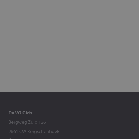
De VO Gids
Bergweg Zuid 126
2661 CW Bergschenhoek