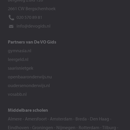
2661 CW Bergschenhoek
020 570 89 81
info@devogids.nl
Partners van De VO Gids
gymnasia.nl
leergeld.nl
saarisnietgek
openbaaronderwijs.nu
oudersenonderwijs.nl
vosabb.nl
Middelbare scholen
Almere
-
Amersfoort
-
Amsterdam
-
Breda
-
Den Haag
-
Eindhoven
-
Groningen
-
Nijmegen
-
Rotterdam
-
Tilburg
-