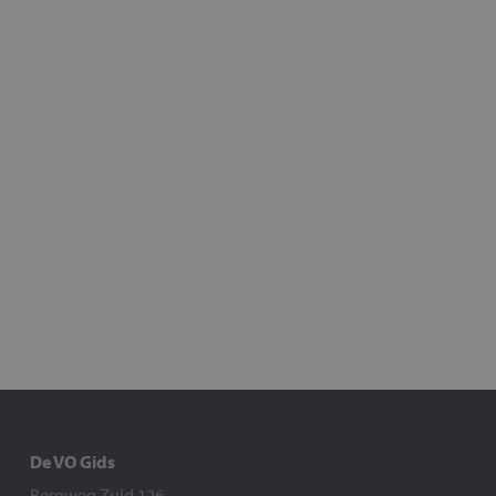
De VO Gids
Bergweg Zuid 126