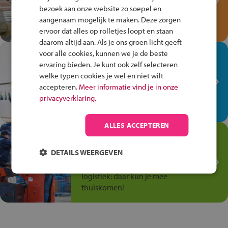
bezoek aan onze website zo soepel en
Speel het Fiets Veilig Verkeersspel
aangenaam mogelijk te maken. Deze zorgen
en win een Cortina-fiets!
ervoor dat alles op rolletjes loopt en staan
daarom altijd aan. Als je ons groen licht geeft
voor alle cookies, kunnen we je de beste
In de winkel ben je op je
ervaring bieden. Je kunt ook zelf selecteren
plek!
welke typen cookies je wel en niet wilt
Ontdek via het vmbo jouw talent
accepteren.
Meer informatie vind je in onze
op de winkelvloer, waar elke dag
privacyverklaring.
anders is!
ALLES ACCEPTEREN
Jouw talent in de
Transport en Logistiek
DETAILS WEERGEVEN
Kies voor vmbo Transport en
logistiek: daar kun je mee
thuiskomen!