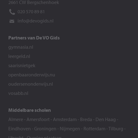
2661 CW Bergschenhoek
020 570 89 81
info@devogids.nl
Partners van De VO Gids
gymnasia.nl
leergeld.nl
saarisnietgek
openbaaronderwijs.nu
oudersenonderwijs.nl
vosabb.nl
Middelbare scholen
Almere
-
Amersfoort
-
Amsterdam
-
Breda
-
Den Haag
-
Eindhoven
-
Groningen
-
Nijmegen
-
Rotterdam
-
Tilburg
-
Utrecht
-
Overige plaatsen