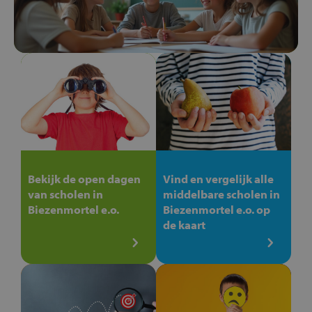
Bekijk de open dagen
Vind en vergelijk alle
van scholen in
middelbare scholen in
Biezenmortel e.o.
Biezenmortel e.o. op
de kaart