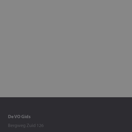
De VO Gids
Bergweg Zuid 126