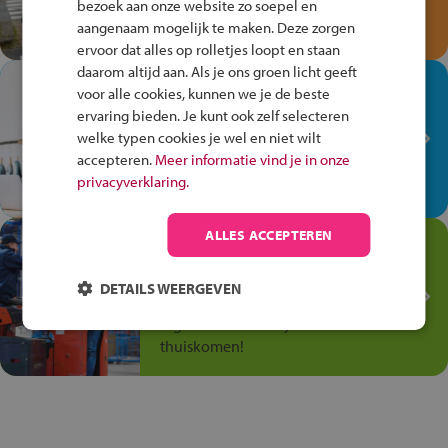
bezoek aan onze website zo soepel en
Speel het Fiets Veilig Verkeersspel
aangenaam mogelijk te maken. Deze zorgen
en win een Cortina-fiets!
ervoor dat alles op rolletjes loopt en staan
daarom altijd aan. Als je ons groen licht geeft
In de winkel ben je op je
voor alle cookies, kunnen we je de beste
plek!
ervaring bieden. Je kunt ook zelf selecteren
welke typen cookies je wel en niet wilt
Ontdek via het vmbo jouw talent
accepteren.
Meer informatie vind je in onze
op de winkelvloer, waar elke dag
privacyverklaring.
anders is!
ALLES ACCEPTEREN
Jouw talent in de
Transport en Logistiek
DETAILS WEERGEVEN
Kies voor vmbo Transport en
logistiek: daar kun je mee
thuiskomen!