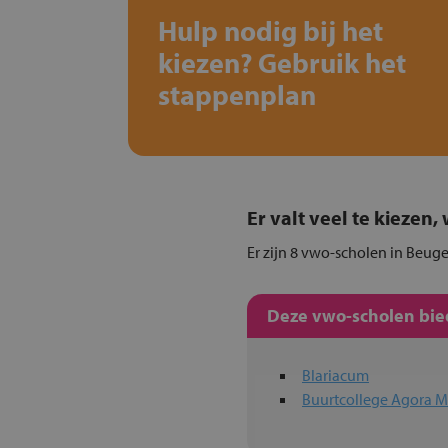
Hulp nodig bij het
kiezen? Gebruik het
stappenplan
Er valt veel te kiezen
Er zijn 8 vwo-scholen in Beuge
Deze vwo-scholen bied
Blariacum
Buurtcollege Agora M