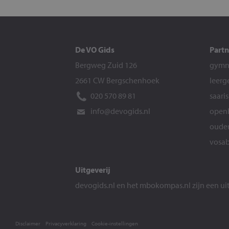
De VO Gids
Partn
Bergweg Zuid 126
gymna
2661 CW Bergschenhoek
leerg
020 570 89 81
saari
info@devogids.nl
openb
ouder
vosab
Uitgeverij
devogids.nl
en het
mbokompas.nl
zijn een u
Disclaimer
Privacyverklaring
Cookie-instellingen