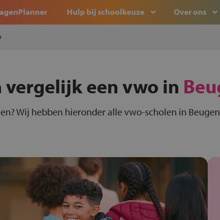
agenPlanner
Hulp bij schoolkeuze
Over ons
o
 vergelijk een vwo in
Beu
en? Wij hebben hieronder alle vwo-scholen in Beugen 