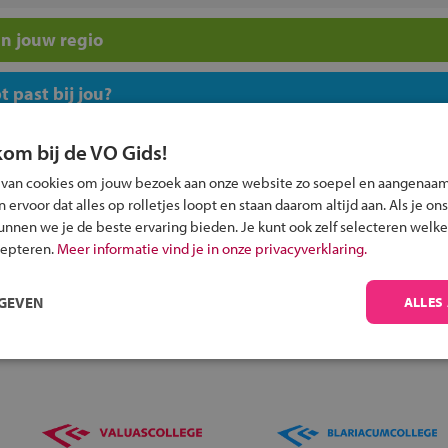
n jouw regio
 past bij jou?
kom bij de VO Gids!
 van cookies om jouw bezoek aan onze website zo soepel en aangenaam
ervoor dat alles op rolletjes loopt en staan daarom altijd aan. Als je ons
kunnen we je de beste ervaring bieden. Je kunt ook zelf selecteren welke
Inschrijven?
cepteren.
Meer informatie vind je in onze privacyverklaring.
Alle informatie om je kind aan te melden bij
een middelbare school.
RGEVEN
ALLES