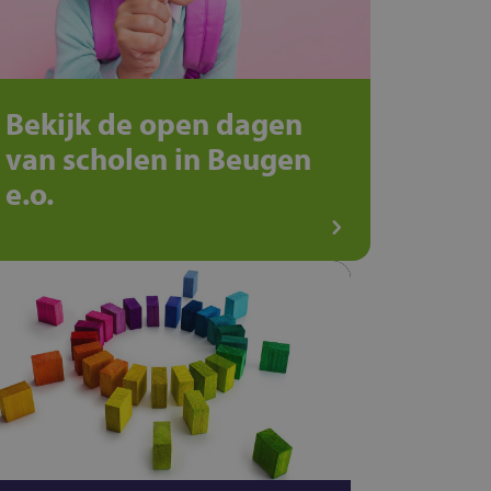
Bekijk de open dagen
van scholen in Beugen
e.o.