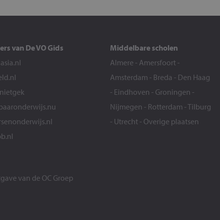
ers van De VO Gids
Middelbare scholen
sia.nl
Almere
-
Amersfoort
-
eld.nl
Amsterdam
-
Breda
-
Den Haag
snietgek
-
Eindhoven
-
Groningen
-
aaronderwijs.nu
Nijmegen
-
Rotterdam
-
Tilburg
senonderwijs.nl
-
Utrecht
-
Overige plaatsen
b.nl
itgave van de
OC Groep