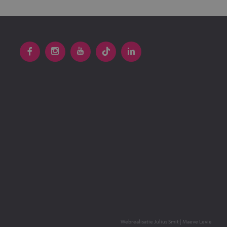
Webrealisatie
Julius Smit
|
Maeve Levie