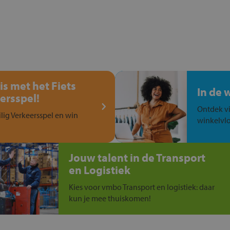
is met het Fiets
In de 
ersspel!
Ontdek vi
ilig Verkeersspel en win
winkelvlo
Jouw talent in de Transport
en Logistiek
Kies voor vmbo Transport en logistiek: daar
kun je mee thuiskomen!