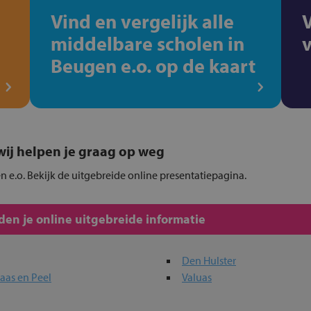
Vind en vergelijk alle
middelbare scholen in
Beugen e.o. op de kaart
, wij helpen je graag op weg
n e.o. Bekijk de uitgebreide online presentatiepagina.
en je online uitgebreide informatie
Den Hulster
aas en Peel
Valuas