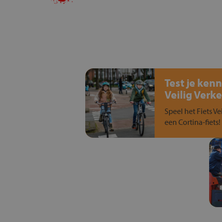
Test je kenn
Veilig Verke
Speel het Fiets Ve
een Cortina-fiets!