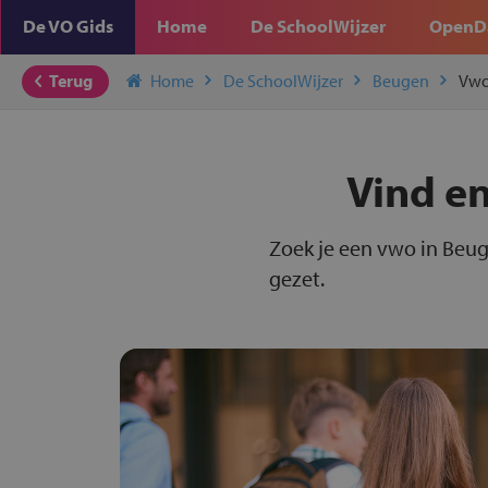
De VO Gids
Home
De SchoolWijzer
OpenD
Terug
Home
De SchoolWijzer
Beugen
Vw
Vind en
Zoek je een vwo in Beug
gezet.