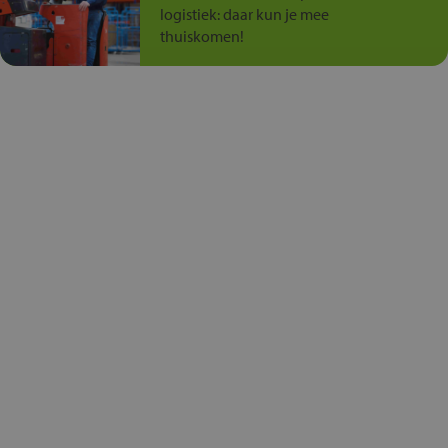
logistiek: daar kun je mee
thuiskomen!