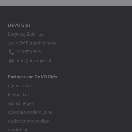
De VO Gids
Bergweg Zuid 126
2661 CW Bergschenhoek
020 570 89 81
info@devogids.nl
Partners van De VO Gids
gymnasia.nl
leergeld.nl
saarisnietgek
openbaaronderwijs.nu
oudersenonderwijs.nl
vosabb.nl