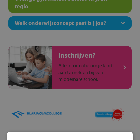
regio
Welk onderwijsconcept past bij jou?
Inschrijven?
Alle informatie om je kind
aan te melden bij een
middelbare school.