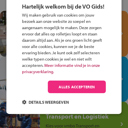
Hartelijk welkom bij de VO Gids!
Wij maken gebruik van cookies om jouw
Test je kennis met het
bezoek aan onze website zo soepel en
Fiets Veilig
aangenaam mogelijk te maken. Deze zorgen
Verkeersspel!
ervoor dat alles op rolletjes loopt en staan
daarom altijd aan. Als je ons groen licht geeft
Speel het Fiets Veilig Verkeersspel
voor alle cookies, kunnen we je de beste
en win een Cortina-fiets!
ervaring bieden. Je kunt ook zelf selecteren
welke typen cookies je wel en niet wilt
In de winkel ben je op je
accepteren.
Meer informatie vind je in onze
plek!
privacyverklaring.
Ontdek via het vmbo jouw talent
op de winkelvloer, waar elke dag
ALLES ACCEPTEREN
anders is!
DETAILS WEERGEVEN
Jouw talent in de
Transport en Logistiek
Kies voor vmbo Transport en