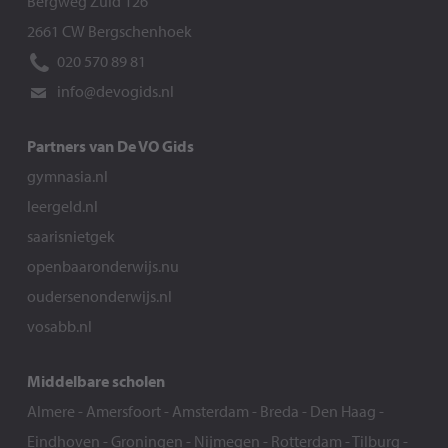
Bergweg Zuid 126
2661 CW Bergschenhoek
020 570 89 81
info@devogids.nl
Partners van De VO Gids
gymnasia.nl
leergeld.nl
saarisnietgek
openbaaronderwijs.nu
oudersenonderwijs.nl
vosabb.nl
Middelbare scholen
Almere
-
Amersfoort
-
Amsterdam
-
Breda
-
Den Haag
-
Eindhoven
-
Groningen
-
Nijmegen
-
Rotterdam
-
Tilburg
-