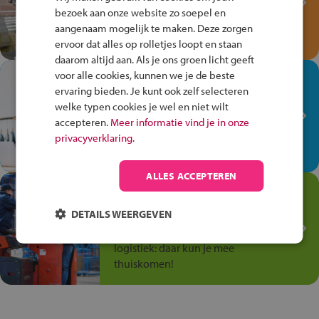
bezoek aan onze website zo soepel en
Speel het Fiets Veilig Verkeersspel
aangenaam mogelijk te maken. Deze zorgen
en win een Cortina-fiets!
ervoor dat alles op rolletjes loopt en staan
daarom altijd aan. Als je ons groen licht geeft
voor alle cookies, kunnen we je de beste
In de winkel ben je op je
ervaring bieden. Je kunt ook zelf selecteren
plek!
welke typen cookies je wel en niet wilt
Ontdek via het vmbo jouw talent
accepteren.
Meer informatie vind je in onze
op de winkelvloer, waar elke dag
privacyverklaring.
anders is!
ALLES ACCEPTEREN
Jouw talent in de
Transport en Logistiek
DETAILS WEERGEVEN
Kies voor vmbo Transport en
logistiek: daar kun je mee
thuiskomen!