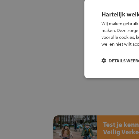
Hartelijk wel
Wij maken gebruik
maken. Deze zorgen 
voor alle cookies, 
wel en niet wilt ac
DETAILS WEE
Test je kenn
Veilig Verke