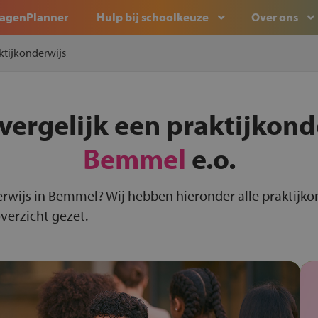
agenPlanner
Hulp bij schoolkeuze
Over ons
ktijkonderwijs
vergelijk een praktijkond
Bemmel
e.o.
erwijs in Bemmel? Wij hebben hieronder alle praktijko
verzicht gezet.