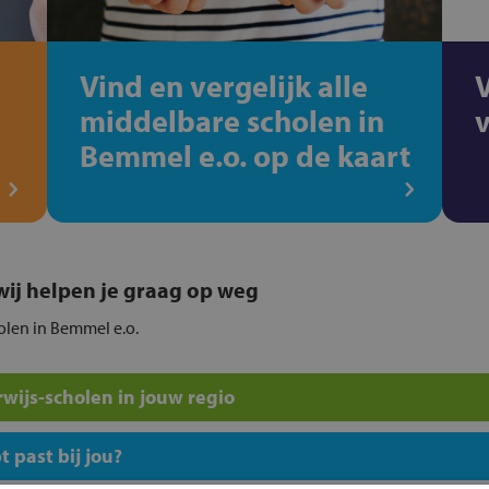
Vind en vergelijk alle
middelbare scholen in
Bemmel e.o. op de kaart
, wij helpen je graag op weg
holen in Bemmel e.o.
wijs-scholen in jouw regio
 past bij jou?