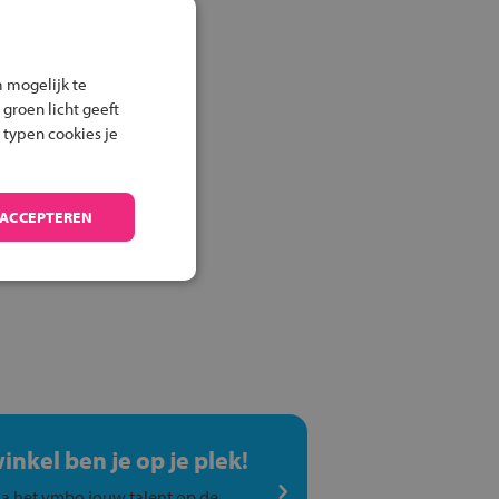
 mogelijk te
 groen licht geeft
 typen cookies je
 ACCEPTEREN
winkel ben je op je plek!
a het vmbo jouw talent op de