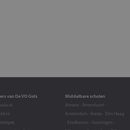
ers van De VO Gids
Middelbare scholen
sia.nl
Almere
-
Amersfoort
-
eld.nl
Amsterdam
-
Breda
-
Den Haag
snietgek
-
Eindhoven
-
Groningen
-