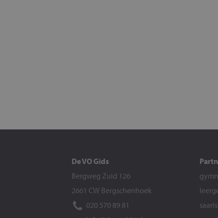
De VO Gids
Partn
Bergweg Zuid 126
gymna
2661 CW Bergschenhoek
leerg
020 570 89 81
saari