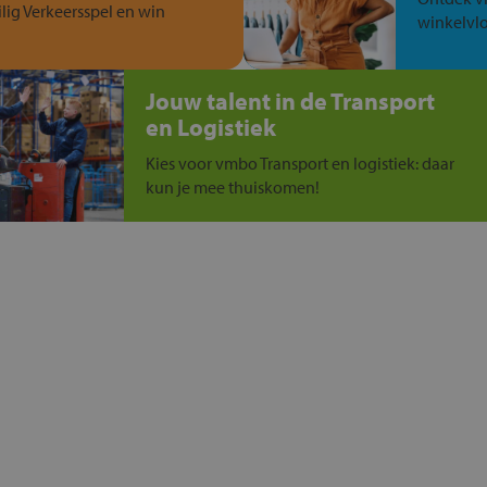
ilig Verkeersspel en win
winkelvlo
Jouw talent in de Transport
en Logistiek
Kies voor vmbo Transport en logistiek: daar
kun je mee thuiskomen!