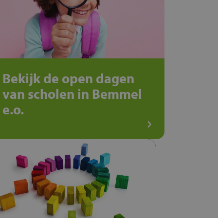
Bekijk de open dagen
van scholen in Bemmel
e.o.