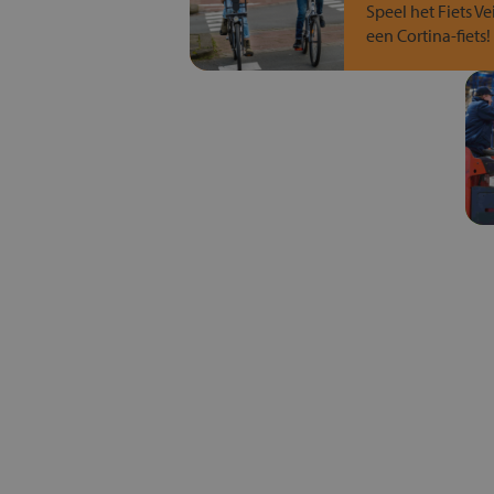
Speel het Fiets Ve
een Cortina-fiets!