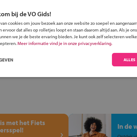
kom bij de VO Gids!
 van cookies om jouw bezoek aan onze website zo soepel en aangenaam
ervoor dat alles op rolletjes loopt en staan daarom altijd aan. Als je ons
Inschrijven?
kunnen we je de beste ervaring bieden. Je kunt ook zelf selecteren welke
cepteren.
Meer informatie vind je in onze privacyverklaring.
Alle informatie om je kind aan te melden bij
een middelbare school.
RGEVEN
ALLES
is met het Fiets
In de 
ersspel!
Ontdek vi