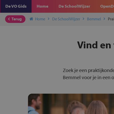
De VO Gids
Home
De SchoolWijzer
OpenD
Terug
Home
De SchoolWijzer
Bemmel
Pra
Vind en 
Zoek je een praktijkond
Bemmel voor je in een o