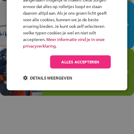
ervoor dat alles op rolletjes loopt en staan
In de winkel ben je op je
daarom altijd aan. Als je ons groen licht geeft
plek!
voor alle cookies, kunnen we je de beste
ervaring bieden. Je kunt ook zelf selecteren
Ontdek via het vmbo jouw talent
welke typen cookies je wel en niet wilt
op de winkelvloer, waar elke dag
accepteren.
Meer informatie vind je in onze
anders is!
privacyverklaring.
Jouw talent in de
ALLES ACCEPTEREN
Transport en Logistiek
Kies voor vmbo Transport en
DETAILS WEERGEVEN
logistiek: daar kun je mee
thuiskomen!