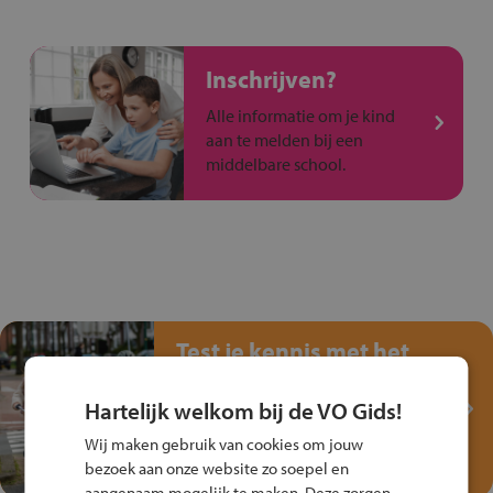
Inschrijven?
Alle informatie om je kind
aan te melden bij een
middelbare school.
Test je kennis met het
Fiets Veilig
Verkeersspel!
Hartelijk welkom bij de VO Gids!
Speel het Fiets Veilig Verkeersspel
Wij maken gebruik van cookies om jouw
en win een Cortina-fiets!
bezoek aan onze website zo soepel en
aangenaam mogelijk te maken. Deze zorgen