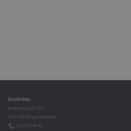
De VO Gids
Bergweg Zuid 126
2661 CW Bergschenhoek
020 570 89 81