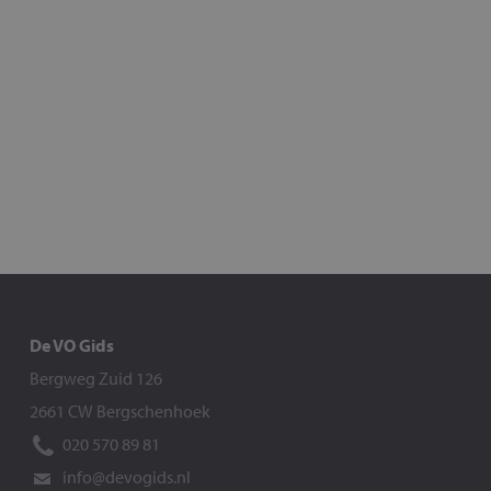
De VO Gids
Bergweg Zuid 126
2661 CW Bergschenhoek
020 570 89 81
info@devogids.nl