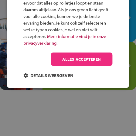
In de winkel ben je op je
ervoor dat alles op rolletjes loopt en staan
plek!
daarom altijd aan. Als je ons groen licht geeft
voor alle cookies, kunnen we je de beste
Ontdek via het vmbo jouw talent
ervaring bieden. Je kunt ook zelf selecteren
op de winkelvloer, waar elke dag
welke typen cookies je wel en niet wilt
anders is!
accepteren.
Meer informatie vind je in onze
privacyverklaring.
Jouw talent in de
Transport en Logistiek
ALLES ACCEPTEREN
Kies voor vmbo Transport en
logistiek: daar kun je mee
DETAILS WEERGEVEN
thuiskomen!