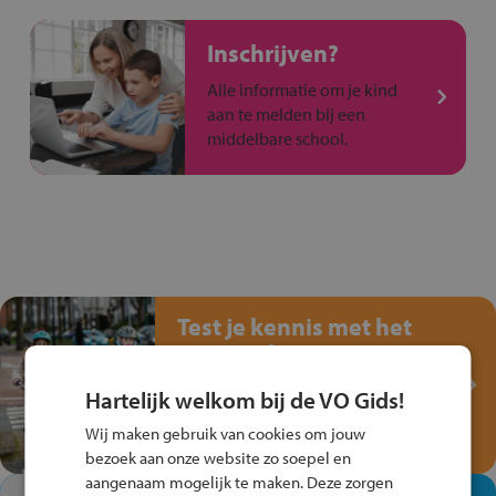
Inschrijven?
Alle informatie om je kind
aan te melden bij een
middelbare school.
Test je kennis met het
Fiets Veilig
Verkeersspel!
Hartelijk welkom bij de VO Gids!
Speel het Fiets Veilig Verkeersspel
Wij maken gebruik van cookies om jouw
en win een Cortina-fiets!
bezoek aan onze website zo soepel en
aangenaam mogelijk te maken. Deze zorgen