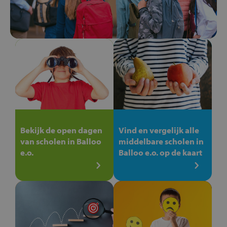
Bekijk de open dagen
Vind en vergelijk alle
van scholen in Balloo
middelbare scholen in
e.o.
Balloo e.o. op de kaart