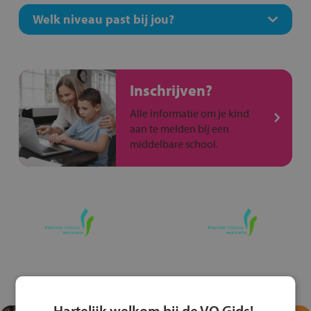
Welk niveau past bij jou?
Inschrijven?
Alle informatie om je kind
aan te melden bij een
middelbare school.
Hartelijk welkom bij de VO Gids!