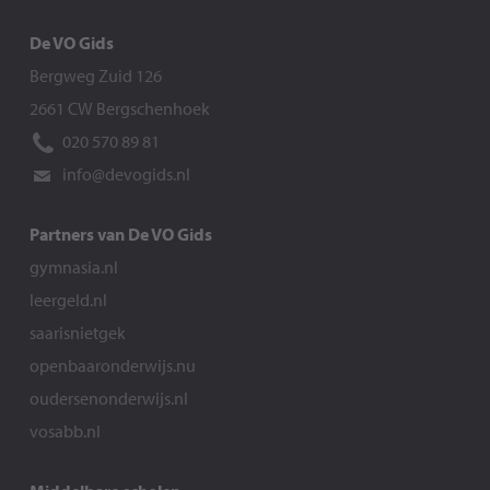
De VO Gids
Bergweg Zuid 126
2661 CW Bergschenhoek
020 570 89 81
info@devogids.nl
Partners van De VO Gids
gymnasia.nl
leergeld.nl
saarisnietgek
openbaaronderwijs.nu
oudersenonderwijs.nl
vosabb.nl