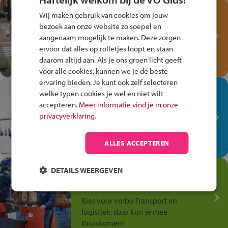
Test je kennis met het
Wij maken gebruik van cookies om jouw
Fiets Veilig
bezoek aan onze website zo soepel en
Verkeersspel!
aangenaam mogelijk te maken. Deze zorgen
ervoor dat alles op rolletjes loopt en staan
Speel het Fiets Veilig Verkeersspel
daarom altijd aan. Als je ons groen licht geeft
en win een Cortina-fiets!
voor alle cookies, kunnen we je de beste
ervaring bieden. Je kunt ook zelf selecteren
In de winkel ben je op je
welke typen cookies je wel en niet wilt
plek!
accepteren.
Meer informatie vind je in onze
privacyverklaring.
Ontdek via het vmbo jouw talent
op de winkelvloer, waar elke dag
anders is!
ALLES ACCEPTEREN
Jouw talent in de
DETAILS WEERGEVEN
Transport en Logistiek
Kies voor vmbo Transport en
logistiek: daar kun je mee
thuiskomen!