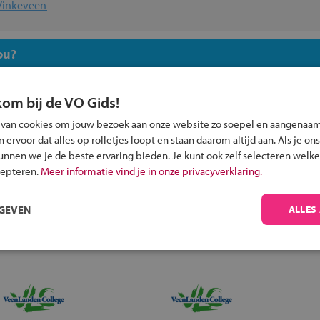
Vinkeveen
ou?
kom bij de VO Gids!
 van cookies om jouw bezoek aan onze website zo soepel en aangenaam
ervoor dat alles op rolletjes loopt en staan daarom altijd aan. Als je ons
Inschrijven?
kunnen we je de beste ervaring bieden. Je kunt ook zelf selecteren welke
cepteren.
Meer informatie vind je in onze privacyverklaring.
Alle informatie om je kind aan te melden bij
een middelbare school.
RGEVEN
ALLES