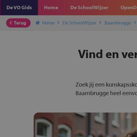
De VO Gids
Home
De SchoolWijzer
OpenD
Terug
Home
De SchoolWijzer
Baambrugge
Vind en ve
Zoek jij een kunskapssk
Baambrugge heel eenvoun