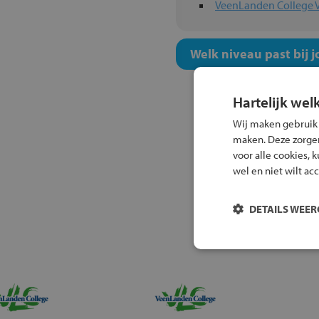
VeenLanden College 
Welk niveau past bij j
Hartelijk wel
Wij maken gebruik
maken. Deze zorgen 
voor alle cookies, 
wel en niet wilt ac
DETAILS WEE