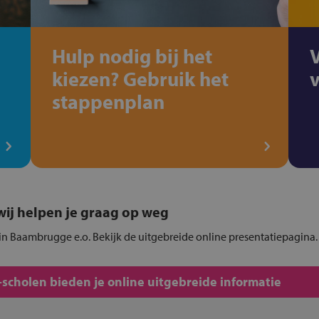
Hulp nodig bij het
kiezen? Gebruik het
stappenplan
, wij helpen je graag op weg
 in Baambrugge e.o. Bekijk de uitgebreide online presentatiepagina.
cholen bieden je online uitgebreide informatie