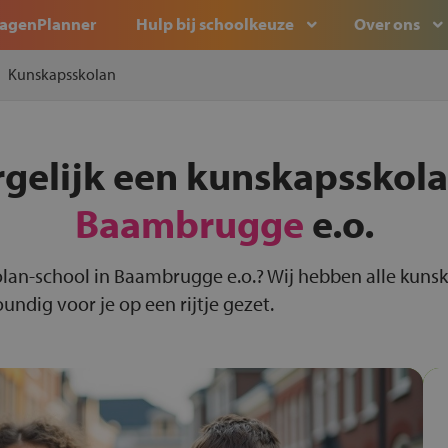
agenPlanner
Hulp bij schoolkeuze
Over ons
Kunskapsskolan
rgelijk een kunskapsskola
Baambrugge
e.o.
olan-school in Baambrugge e.o.? Wij hebben alle kuns
dig voor je op een rijtje gezet.