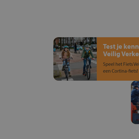
Test je kenn
Veilig Verke
Speel het Fiets Ve
een Cortina-fiets!