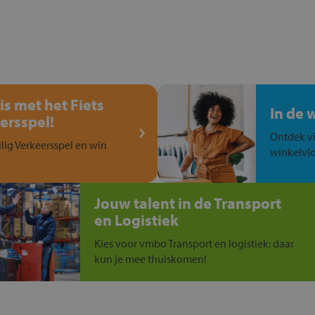
is met het Fiets
In de 
ersspel!
Ontdek vi
ilig Verkeersspel en win
winkelvlo
Jouw talent in de Transport
en Logistiek
Kies voor vmbo Transport en logistiek: daar
kun je mee thuiskomen!