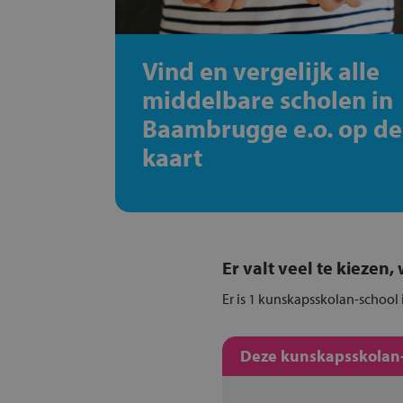
Vind en vergelijk alle
middelbare scholen in
Baambrugge e.o. op de
kaart
Er valt veel te kiezen
Er is 1 kunskapsskolan-school
Deze kunskapsskolan-s