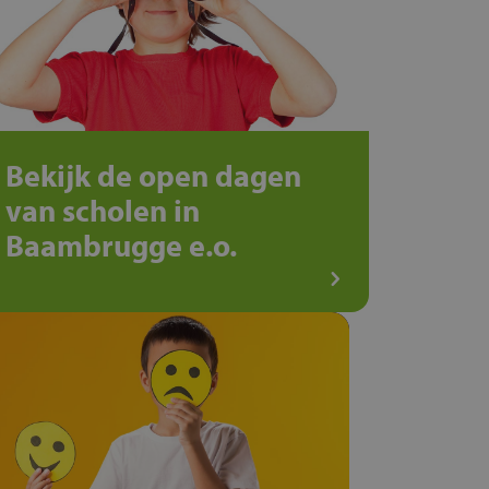
Bekijk de open dagen
van scholen in
Baambrugge e.o.