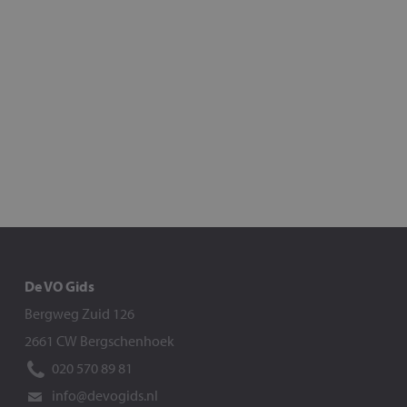
De VO Gids
Bergweg Zuid 126
2661 CW Bergschenhoek
020 570 89 81
info@devogids.nl