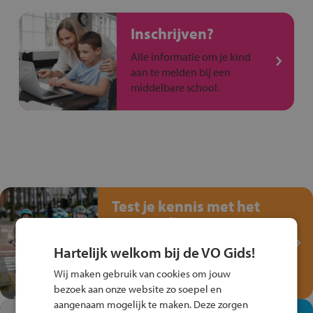
Inschrijven?
Alle informatie om je kind
aan te melden bij een
middelbare school.
Test je kennis met het
Fiets Veilig
Verkeersspel!
Hartelijk welkom bij de VO Gids!
Speel het Fiets Veilig Verkeersspel
Wij maken gebruik van cookies om jouw
en win een Cortina-fiets!
bezoek aan onze website zo soepel en
aangenaam mogelijk te maken. Deze zorgen