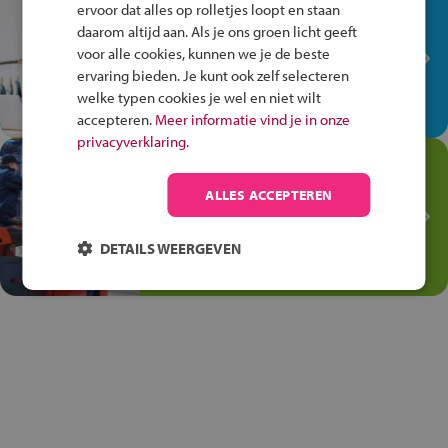
In de winkel ben je op je
ervoor dat alles op rolletjes loopt en staan
plek!
daarom altijd aan. Als je ons groen licht geeft
voor alle cookies, kunnen we je de beste
Ontdek via het vmbo jouw talent
ervaring bieden. Je kunt ook zelf selecteren
op de winkelvloer, waar elke dag
welke typen cookies je wel en niet wilt
anders is!
accepteren.
Meer informatie vind je in onze
privacyverklaring.
Jouw talent in de
Transport en Logistiek
ALLES ACCEPTEREN
Kies voor vmbo Transport en
logistiek: daar kun je mee
DETAILS WEERGEVEN
thuiskomen!