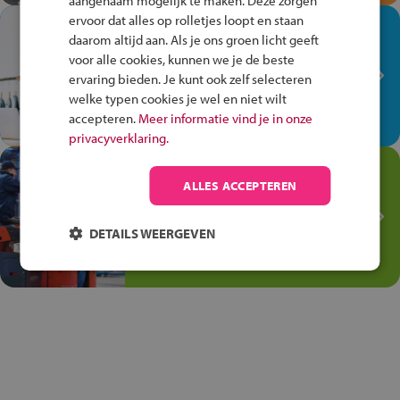
aangenaam mogelijk te maken. Deze zorgen
ervoor dat alles op rolletjes loopt en staan
In de winkel ben je op je
daarom altijd aan. Als je ons groen licht geeft
plek!
voor alle cookies, kunnen we je de beste
ervaring bieden. Je kunt ook zelf selecteren
Ontdek via het vmbo jouw talent
welke typen cookies je wel en niet wilt
op de winkelvloer, waar elke dag
accepteren.
Meer informatie vind je in onze
anders is!
privacyverklaring.
Jouw talent in de
ALLES ACCEPTEREN
Transport en Logistiek
Kies voor vmbo Transport en
DETAILS WEERGEVEN
logistiek: daar kun je mee
thuiskomen!