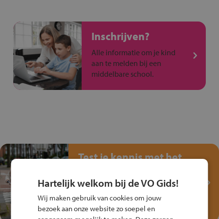
Inschrijven?
Alle informatie om je kind
aan te melden bij een
middelbare school.
Test je kennis met het
Fiets Veilig
Verkeersspel!
Hartelijk welkom bij de VO Gids!
Speel het Fiets Veilig Verkeersspel
Wij maken gebruik van cookies om jouw
en win een Cortina-fiets!
bezoek aan onze website zo soepel en