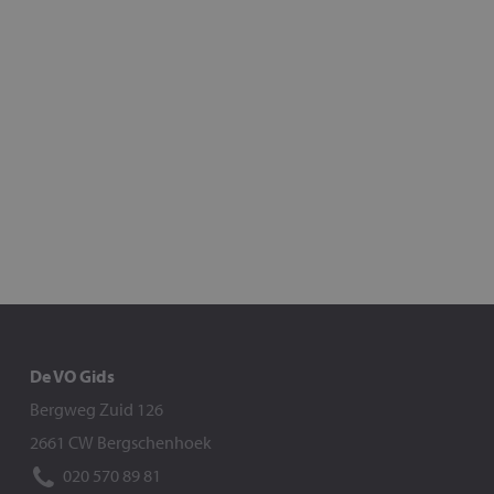
De VO Gids
Bergweg Zuid 126
2661 CW Bergschenhoek
020 570 89 81