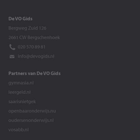
De VO Gids
Bergweg Zuid 126
2661 CW Bergschenhoek
020 570 89 81
info@devogids.nl
Partners van De VO Gids
gymnasia.nl
leergeld.nl
saarisnietgek
openbaaronderwijs.nu
oudersenonderwijs.nl
vosabb.nl