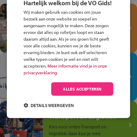
Hartelijk welkom bij de VO Gids!
Test je kennis met het
Wij maken gebruik van cookies om jouw
Fiets Veilig
bezoek aan onze website zo soepel en
Verkeersspel!
aangenaam mogelijk te maken. Deze zorgen
ervoor dat alles op rolletjes loopt en staan
Speel het Fiets Veilig Verkeersspel
daarom altijd aan. Als je ons groen licht geeft
en win een Cortina-fiets!
voor alle cookies, kunnen we je de beste
ervaring bieden. Je kunt ook zelf selecteren
welke typen cookies je wel en niet wilt
In de winkel ben je op je
accepteren.
Meer informatie vind je in onze
plek!
privacyverklaring.
Ontdek via het vmbo jouw talent
op de winkelvloer, waar elke dag
ALLES ACCEPTEREN
anders is!
DETAILS WEERGEVEN
Jouw talent in de
Transport en Logistiek
Kies voor vmbo Transport en
logistiek: daar kun je mee