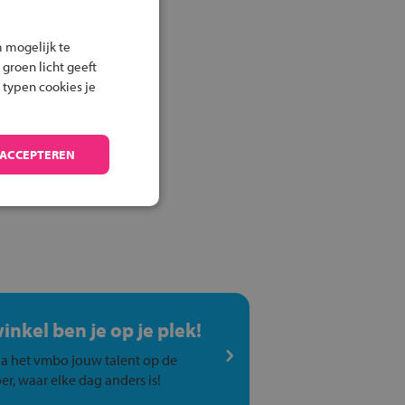
 mogelijk te
 groen licht geeft
 typen cookies je
 ACCEPTEREN
winkel ben je op je plek!
a het vmbo jouw talent op de
er, waar elke dag anders is!