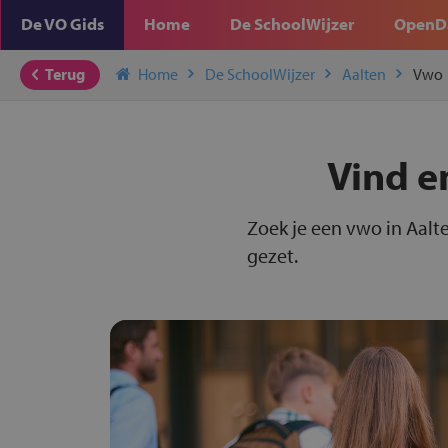
De VO Gids
Home
De SchoolWijzer
OpenD
Terug
Home
De SchoolWijzer
Aalten
Vwo
Vind e
Zoek je een vwo in Aalt
gezet.