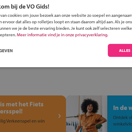
kom bij de VO Gids!
 van cookies om jouw bezoek aan onze website zo soepel en aangenaam
Inschrijven?
ervoor dat alles op rolletjes loopt en staan daarom altijd aan. Als je ons
kunnen we je de beste ervaring bieden. Je kunt ook zelf selecteren welke
Alle informatie om je kind aan te melden bij
cepteren.
Meer informatie vind je in onze privacyverklaring.
een middelbare school.
RGEVEN
ALLES
is met het Fiets
In de 
ersspel!
Ontdek vi
ilig Verkeersspel en win
winkelvlo