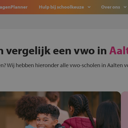
agenPlanner
Hulp bij schoolkeuze
Over ons
n vergelijk een vwo in
Aal
en? Wij hebben hieronder alle vwo-scholen in Aalten vo