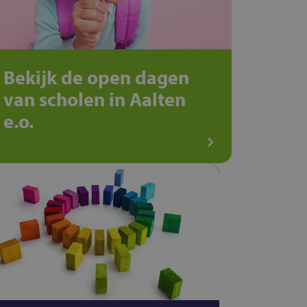
Bekijk de open dagen
van scholen in Aalten
e.o.