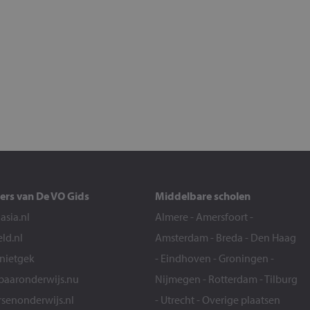
ers van De VO Gids
Middelbare scholen
sia.nl
Almere
-
Amersfoort
-
eld.nl
Amsterdam
-
Breda
-
Den Haag
snietgek
-
Eindhoven
-
Groningen
-
aaronderwijs.nu
Nijmegen
-
Rotterdam
-
Tilburg
senonderwijs.nl
-
Utrecht
-
Overige plaatsen