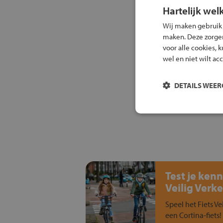
Hartelijk wel
Wij maken gebruik
maken. Deze zorgen 
voor alle cookies, 
wel en niet wilt ac
DETAILS WEE
Test je kenn
Veilig Verke
Speel het Fiets Ve
een Cortina-fiets!