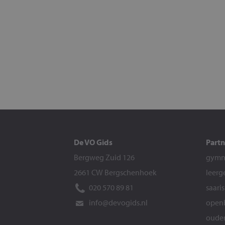
De VO Gids
Partn
Bergweg Zuid 126
gymna
2661 CW Bergschenhoek
leerg
020 570 89 81
saari
info@devogids.nl
openb
ouder