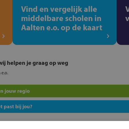
Vind en vergelijk alle
middelbare scholen in
Aalten e.o. op de kaart
, wij helpen je graag op weg
 e.o.
n jouw regio
 past bij jou?