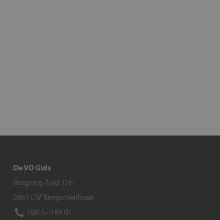
De VO Gids
Bergweg Zuid 126
2661 CW Bergschenhoek
020 570 89 81