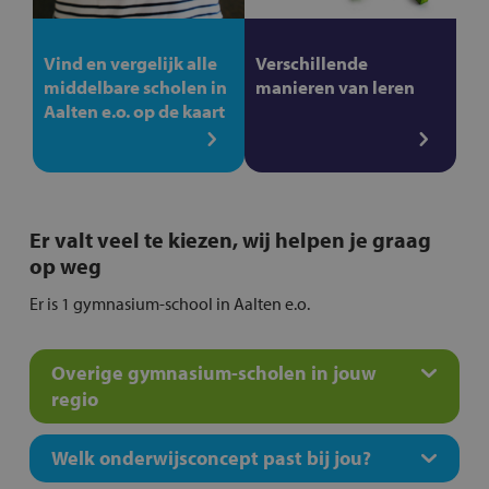
Vind en vergelijk alle
Verschillende
middelbare scholen in
manieren van leren
Aalten e.o. op de kaart
Er valt veel te kiezen, wij helpen je graag
op weg
Er is 1 gymnasium-school in Aalten e.o.
Overige gymnasium-scholen in jouw
regio
Welk onderwijsconcept past bij jou?