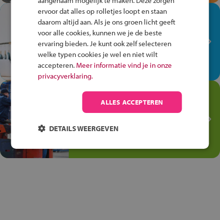
aangenaam mogelijk te maken. Deze zorgen
ervoor dat alles op rolletjes loopt en staan
In de winkel ben je op je
daarom altijd aan. Als je ons groen licht geeft
plek!
voor alle cookies, kunnen we je de beste
ervaring bieden. Je kunt ook zelf selecteren
Ontdek via het vmbo jouw talent
welke typen cookies je wel en niet wilt
op de winkelvloer, waar elke dag
accepteren.
Meer informatie vind je in onze
anders is!
privacyverklaring.
Jouw talent in de
ALLES ACCEPTEREN
Transport en Logistiek
Kies voor vmbo Transport en
DETAILS WEERGEVEN
logistiek: daar kun je mee
thuiskomen!