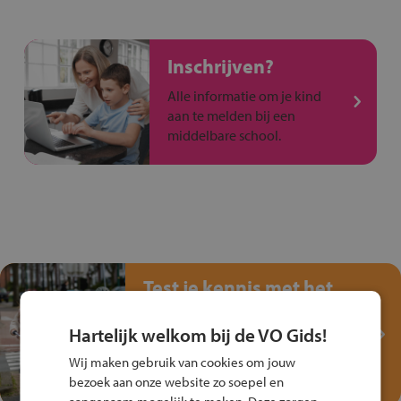
Inschrijven?
Alle informatie om je kind
aan te melden bij een
middelbare school.
Test je kennis met het
Fiets Veilig
Verkeersspel!
Hartelijk welkom bij de VO Gids!
Speel het Fiets Veilig Verkeersspel
Wij maken gebruik van cookies om jouw
en win een Cortina-fiets!
bezoek aan onze website zo soepel en