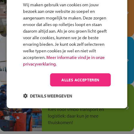
Fiets Veilig
Wij maken gebruik van cookies om jouw
Verkeersspel!
bezoek aan onze website zo soepel en
aangenaam mogelijk te maken. Deze zorgen
Speel het Fiets Veilig Verkeersspel
ervoor dat alles op rolletjes loopt en staan
en win een Cortina-fiets!
daarom altijd aan. Als je ons groen licht geeft
voor alle cookies, kunnen we je de beste
In de winkel ben je op je
ervaring bieden. Je kunt ook zelf selecteren
welke typen cookies je wel en niet wilt
plek!
accepteren.
Meer informatie vind je in onze
Ontdek via het vmbo jouw talent
privacyverklaring.
op de winkelvloer, waar elke dag
anders is!
ALLES ACCEPTEREN
Jouw talent in de
DETAILS WEERGEVEN
Transport en Logistiek
Kies voor vmbo Transport en
logistiek: daar kun je mee
thuiskomen!