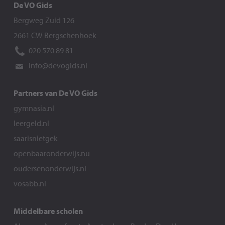
De VO Gids
Bergweg Zuid 126
2661 CW Bergschenhoek
020 570 89 81
info@devogids.nl
Partners van De VO Gids
gymnasia.nl
leergeld.nl
saarisnietgek
openbaaronderwijs.nu
oudersenonderwijs.nl
vosabb.nl
Middelbare scholen