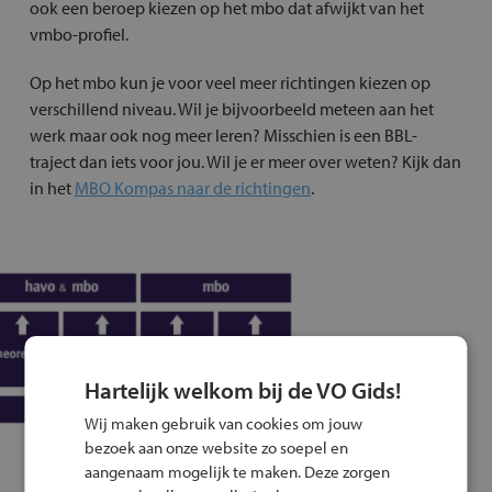
ook een beroep kiezen op het mbo dat afwijkt van het
vmbo-profiel.
Op het mbo kun je voor veel meer richtingen kiezen op
verschillend niveau. Wil je bijvoorbeeld meteen aan het
werk maar ook nog meer leren? Misschien is een BBL-
traject dan iets voor jou. Wil je er meer over weten? Kijk dan
in het
MBO Kompas naar de richtingen
.
Hartelijk welkom bij de VO Gids!
Wij maken gebruik van cookies om jouw
Doorstroommogelijkheden
bezoek aan onze website zo soepel en
aangenaam mogelijk te maken. Deze zorgen
Vanuit alle leerwegen kun je verder leren op het mbo. Met