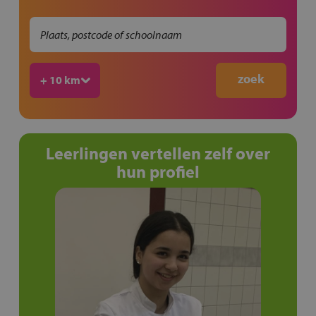
+ 10 km
Leerlingen vertellen zelf over
hun profiel