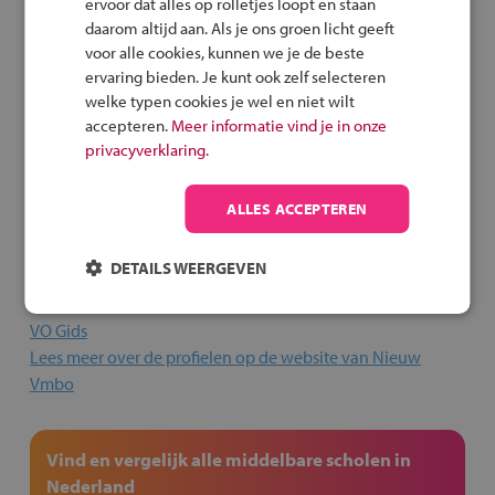
ervoor dat alles op rolletjes loopt en staan
een diploma vmbo-gl of vmbo-tl kun je ook doorstromen
daarom altijd aan. Als je ons groen licht geeft
naar de havo. Nu stellen scholen nog verschillende eisen
voor alle cookies, kunnen we je de beste
aan de doorstroming. Weet je nu al dat je na de vmbo naar
ervaring bieden. Je kunt ook zelf selecteren
de havo wilt? Vraag op de school op de open dag welke
welke typen cookies je wel en niet wilt
doorstroomeisen er zijn voor de havo
. Zo kan het
accepteren.
Meer informatie vind je in onze
bijvoorbeeld nodig zijn om daarvoor een extra vak te
privacyverklaring.
kiezen. Bespreek dit ook met je ouders of verzorgers.
ALLES ACCEPTEREN
Meer weten?
DETAILS WEERGEVEN
Lees meer over het vmbo en reacties van leerlingen in de
VO Gids
Lees meer over de profielen op de website van Nieuw
Vmbo
Vind en vergelijk alle middelbare scholen in
Nederland