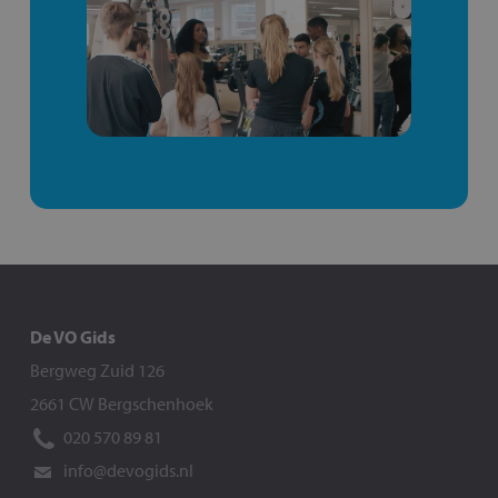
De VO Gids
Bergweg Zuid 126
2661 CW Bergschenhoek
020 570 89 81
info@devogids.nl