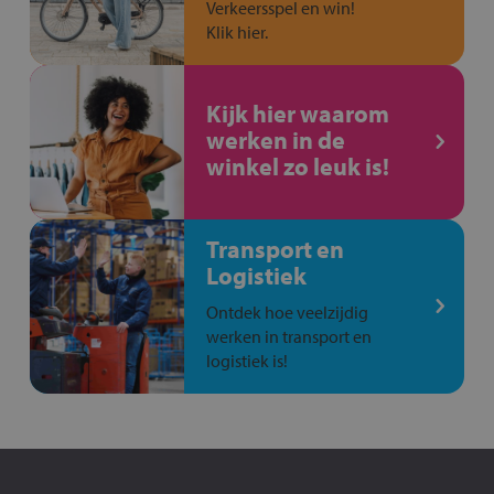
Verkeersspel en win!
Klik hier.
Kijk hier waarom
werken in de
winkel zo leuk is!
Transport en
Logistiek
Ontdek hoe veelzijdig
werken in transport en
logistiek is!