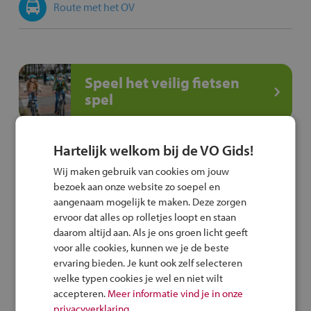
Route met het OV
Speel het veilig fietsen
spel
Hartelijk welkom bij de VO Gids!
Deel deze pagina
Wij maken gebruik van cookies om jouw
bezoek aan onze website zo soepel en
aangenaam mogelijk te maken. Deze zorgen
ervoor dat alles op rolletjes loopt en staan
daarom altijd aan. Als je ons groen licht geeft
voor alle cookies, kunnen we je de beste
Vergelijk deze school
ervaring bieden. Je kunt ook zelf selecteren
welke typen cookies je wel en niet wilt
accepteren.
Meer informatie vind je in onze
privacyverklaring.