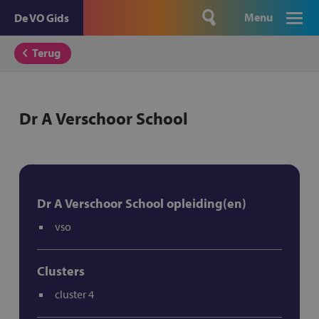
Menu
De VO Gids
Terug
Dr A Verschoor School
Dr A Verschoor School opleiding(en)
vso
Clusters
cluster 4