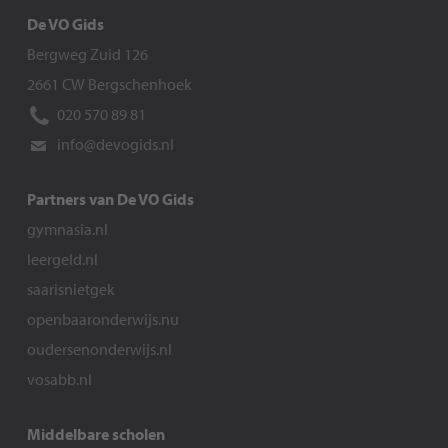
De VO Gids
Bergweg Zuid 126
2661 CW Bergschenhoek
020 570 89 81
info@devogids.nl
Partners van De VO Gids
gymnasia.nl
leergeld.nl
saarisnietgek
openbaaronderwijs.nu
oudersenonderwijs.nl
vosabb.nl
Middelbare scholen