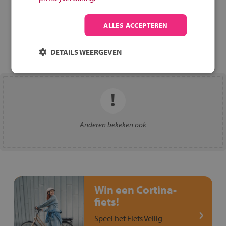
Terug naar overzicht
ALLES ACCEPTEREN
DETAILS WEERGEVEN
Anderen bekeken ook
Win een Cortina-
fiets!
Speel het Fiets Veilig