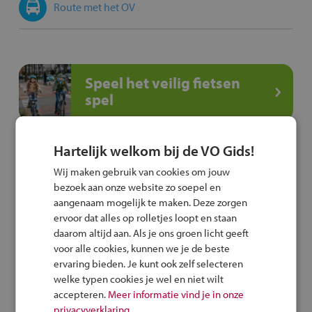
Route met het OV
Speel het veilig fietsen
spel
Hartelijk welkom bij de VO Gids!
Deel deze pagina
Wij maken gebruik van cookies om jouw
bezoek aan onze website zo soepel en
aangenaam mogelijk te maken. Deze zorgen
ervoor dat alles op rolletjes loopt en staan
daarom altijd aan. Als je ons groen licht geeft
voor alle cookies, kunnen we je de beste
Vergelijk deze school
ervaring bieden. Je kunt ook zelf selecteren
welke typen cookies je wel en niet wilt
accepteren.
Meer informatie vind je in onze
privacyverklaring.