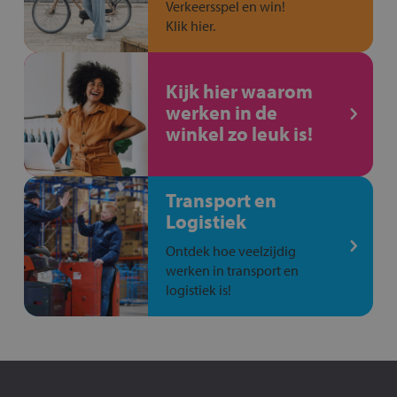
Verkeersspel en win!
Klik hier.
Kijk hier waarom
werken in de
winkel zo leuk is!
Transport en
Logistiek
Ontdek hoe veelzijdig
werken in transport en
logistiek is!