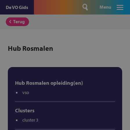
Menu
De VO Gids
Terug
Hub Rosmalen
Hub Rosmalen opleiding(en)
vso
Clusters
cluster 3