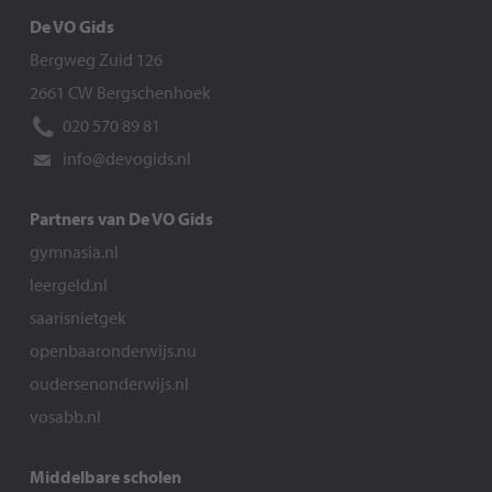
De VO Gids
Bergweg Zuid 126
2661 CW Bergschenhoek
020 570 89 81
info@devogids.nl
Partners van De VO Gids
gymnasia.nl
leergeld.nl
saarisnietgek
openbaaronderwijs.nu
oudersenonderwijs.nl
vosabb.nl
Middelbare scholen