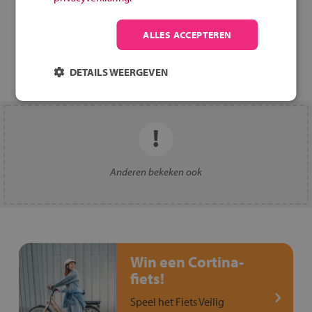
Terug naar overzicht
ALLES ACCEPTEREN
DETAILS WEERGEVEN
Anderen bekeken ook
Win een Cortina-
fiets!
Speel het Fiets Veilig