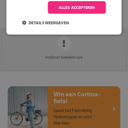
ALLES ACCEPTEREN
DETAILS WEERGEVEN
Anderen bekeken ook
Win een Cortina-
fiets!
Speel het Fiets Veilig
Verkeersspel en win!
Klik hier.