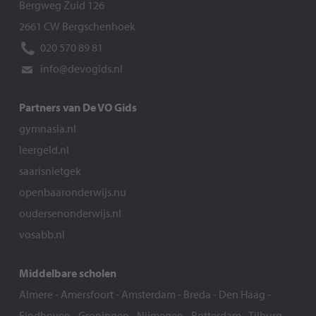
Bergweg Zuid 126
2661 CW Bergschenhoek
020 570 89 81
info@devogids.nl
Partners van De VO Gids
gymnasia.nl
leergeld.nl
saarisnietgek
openbaaronderwijs.nu
oudersenonderwijs.nl
vosabb.nl
Middelbare scholen
Almere
-
Amersfoort
-
Amsterdam
-
Breda
-
Den Haag
-
Eindhoven
-
Groningen
-
Nijmegen
-
Rotterdam
-
Tilburg
-