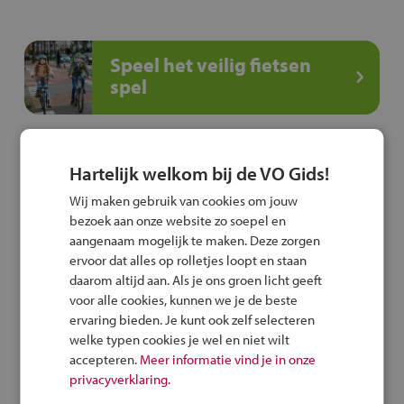
Speel het veilig fietsen
spel
Hartelijk welkom bij de VO Gids!
Deel deze pagina
Wij maken gebruik van cookies om jouw
bezoek aan onze website zo soepel en
aangenaam mogelijk te maken. Deze zorgen
ervoor dat alles op rolletjes loopt en staan
daarom altijd aan. Als je ons groen licht geeft
Vergelijk deze school
voor alle cookies, kunnen we je de beste
ervaring bieden. Je kunt ook zelf selecteren
welke typen cookies je wel en niet wilt
accepteren.
Meer informatie vind je in onze
Terug naar overzicht
privacyverklaring.