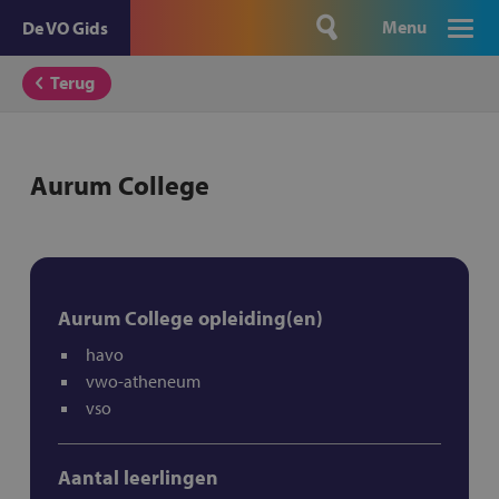
Menu
De VO Gids
Terug
Aurum College
Aurum College opleiding(en)
havo
vwo-atheneum
vso
Aantal leerlingen