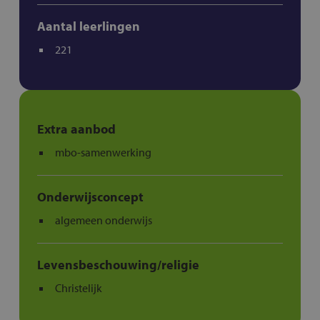
Aantal leerlingen
221
Extra aanbod
mbo-samenwerking
Onderwijsconcept
algemeen onderwijs
Levensbeschouwing/religie
Christelijk