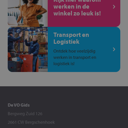
werken in de
winkel zo leuk is!
Transport en
Logistiek
Ontdek hoe veelzijdig
werken in transport en
logistiek is!
De VO Gids
Bergweg Zuid 126
2661 CW Bergschenhoek