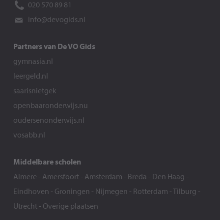
020 570 89 81
info@devogids.nl
Partners van De VO Gids
gymnasia.nl
leergeld.nl
saarisnietgek
openbaaronderwijs.nu
oudersenonderwijs.nl
vosabb.nl
Middelbare scholen
Almere
-
Amersfoort
-
Amsterdam
-
Breda
-
Den Haag
-
Eindhoven
-
Groningen
-
Nijmegen
-
Rotterdam
-
Tilburg
-
Utrecht
-
Overige plaatsen