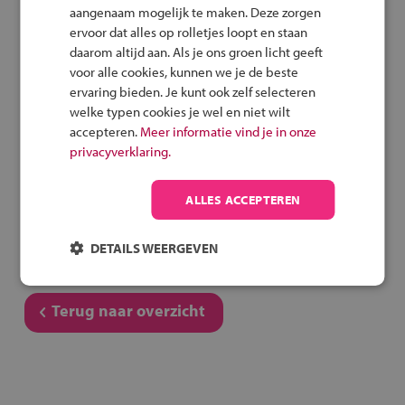
Speel het veilig fietsen
aangenaam mogelijk te maken. Deze zorgen
spel
ervoor dat alles op rolletjes loopt en staan
daarom altijd aan. Als je ons groen licht geeft
voor alle cookies, kunnen we je de beste
ervaring bieden. Je kunt ook zelf selecteren
welke typen cookies je wel en niet wilt
Deel deze pagina
accepteren.
Meer informatie vind je in onze
privacyverklaring.
ALLES ACCEPTEREN
Vergelijk deze school
DETAILS WEERGEVEN
Terug naar overzicht