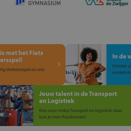
is met het Fiets
In de 
ersspel!
Ontdek vi
ilig Verkeersspel en win
winkelvlo
Jouw talent in de Transport
en Logistiek
Kies voor vmbo Transport en logistiek: daar
kun je mee thuiskomen!