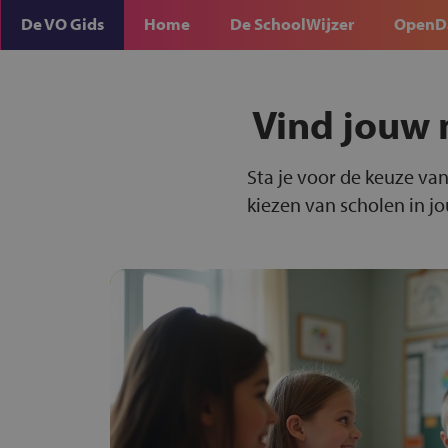
De VO Gids
Home
De SchoolWijzer
OpenD
Vind jouw 
Sta je voor de keuze van
kiezen van scholen in j