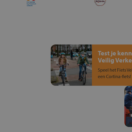
Test je kenn
Veilig Verke
Speel het Fiets Ve
een Cortina-fiets!