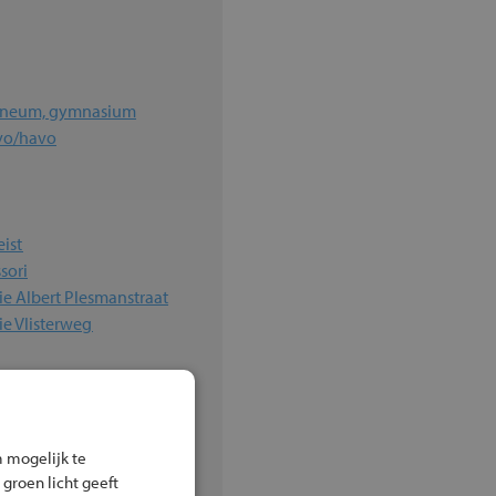
heneum, gymnasium
vo/havo
ist
sori
e Albert Plesmanstraat
e Vlisterweg
um
 mogelijk te
 groen licht geeft