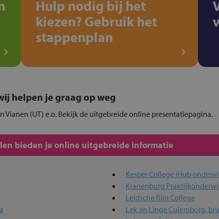
n
Hulp nodig bij het
kiezen? Gebruik het
stappenplan
, wij helpen je graag op weg
in Vianen (UT) e.o. Bekijk de uitgebreide online presentatiepagina.
en bieden je online uitgebreide informatie
Kesper College iHub onderwi
Kranenburg Praktijkonderwi
Leidsche Rijn College
a
Lek en Linge Culemborg, bru