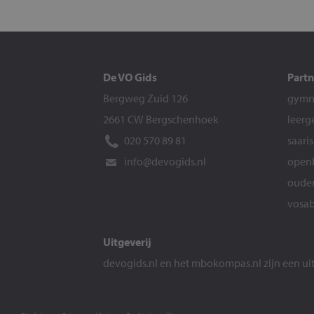
De VO Gids
Partn
Bergweg Zuid 126
gymna
2661 CW Bergschenhoek
leerg
020 570 89 81
saari
info@devogids.nl
openb
ouder
vosab
Uitgeverij
devogids.nl
en het
mbokompas.nl
zijn een u