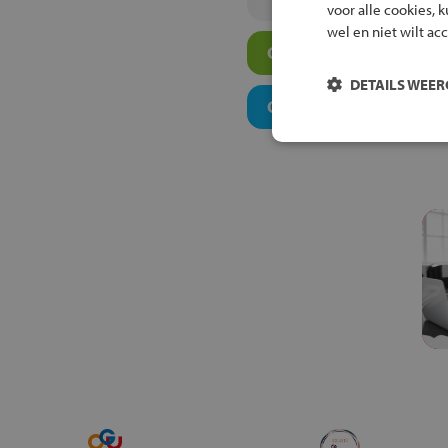
voor alle cookies, 
wel en niet wilt ac
Overige scholen in jo
DETAILS WEE
Onderwijsconcepten e