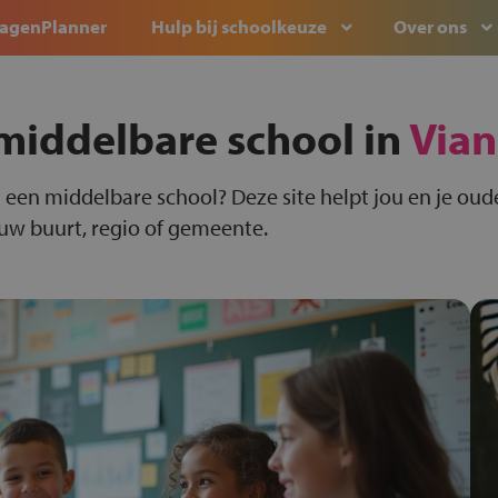
agenPlanner
Hulp bij schoolkeuze
Over ons
middelbare school in
Vian
 een middelbare school? Deze site helpt jou en je oude
ouw buurt, regio of gemeente.