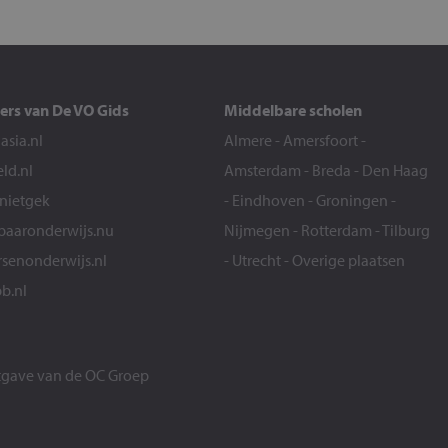
ers van De VO Gids
Middelbare scholen
sia.nl
Almere
-
Amersfoort
-
eld.nl
Amsterdam
-
Breda
-
Den Haag
snietgek
-
Eindhoven
-
Groningen
-
aaronderwijs.nu
Nijmegen
-
Rotterdam
-
Tilburg
senonderwijs.nl
-
Utrecht
-
Overige plaatsen
b.nl
itgave van de
OC Groep