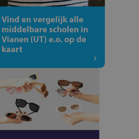
Vind en vergelijk alle
middelbare scholen in
Vianen (UT) e.o. op de
kaart