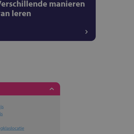
Verschillende manieren
van leren
js
js
gklaslocatie