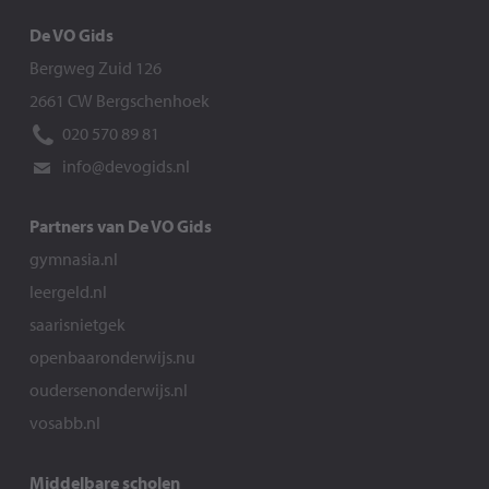
De VO Gids
Bergweg Zuid 126
2661 CW Bergschenhoek
020 570 89 81
info@devogids.nl
Partners van De VO Gids
gymnasia.nl
leergeld.nl
saarisnietgek
openbaaronderwijs.nu
oudersenonderwijs.nl
vosabb.nl
Middelbare scholen