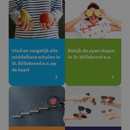
Vind en vergelijk alle
Bekijk de open dagen
middelbare scholen in
in St. Willebrord e.o.
St. Willebrord e.o. op
de kaart