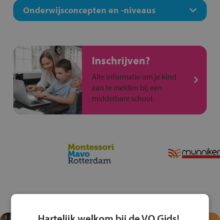
Onderwijsconcepten en -niveaus
Inschrijven?
Alle informatie om je kind
aan te melden bij een
middelbare school.
Hartelijk welkom bij de VO Gids!