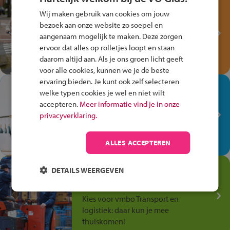
Test je kennis met het
Wij maken gebruik van cookies om jouw
Fiets Veilig
bezoek aan onze website zo soepel en
Verkeersspel!
aangenaam mogelijk te maken. Deze zorgen
ervoor dat alles op rolletjes loopt en staan
Speel het Fiets Veilig Verkeersspel
daarom altijd aan. Als je ons groen licht geeft
en win een Cortina-fiets!
voor alle cookies, kunnen we je de beste
ervaring bieden. Je kunt ook zelf selecteren
In de winkel ben je op je
welke typen cookies je wel en niet wilt
plek!
accepteren.
Meer informatie vind je in onze
privacyverklaring.
Ontdek via het vmbo jouw talent
op de winkelvloer, waar elke dag
anders is!
ALLES ACCEPTEREN
Jouw talent in de
DETAILS WEERGEVEN
Transport en Logistiek
Kies voor vmbo Transport en
logistiek: daar kun je mee
thuiskomen!