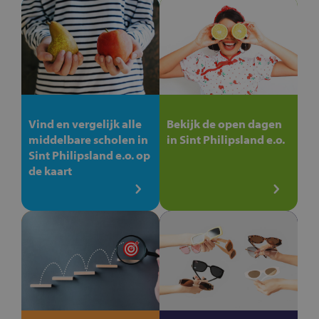
Vind en vergelijk alle
Bekijk de open dagen
middelbare scholen in
in Sint Philipsland e.o.
Sint Philipsland e.o. op
de kaart