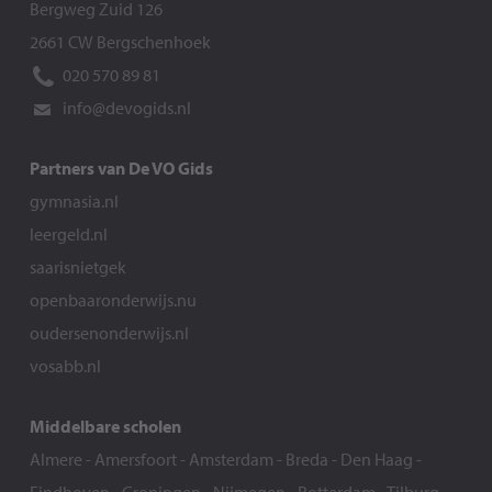
Bergweg Zuid 126
2661 CW Bergschenhoek
020 570 89 81
info@devogids.nl
Partners van De VO Gids
gymnasia.nl
leergeld.nl
saarisnietgek
openbaaronderwijs.nu
oudersenonderwijs.nl
vosabb.nl
Middelbare scholen
Almere
-
Amersfoort
-
Amsterdam
-
Breda
-
Den Haag
-