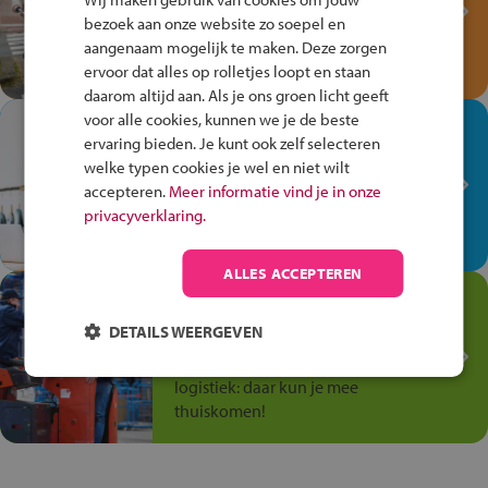
Verkeersspel!
bezoek aan onze website zo soepel en
Speel het Fiets Veilig Verkeersspel
aangenaam mogelijk te maken. Deze zorgen
en win een Cortina-fiets!
ervoor dat alles op rolletjes loopt en staan
daarom altijd aan. Als je ons groen licht geeft
voor alle cookies, kunnen we je de beste
In de winkel ben je op je
ervaring bieden. Je kunt ook zelf selecteren
plek!
welke typen cookies je wel en niet wilt
Ontdek via het vmbo jouw talent
accepteren.
Meer informatie vind je in onze
op de winkelvloer, waar elke dag
privacyverklaring.
anders is!
ALLES ACCEPTEREN
Jouw talent in de
Transport en Logistiek
DETAILS WEERGEVEN
Kies voor vmbo Transport en
logistiek: daar kun je mee
thuiskomen!