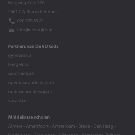
Bergweg Zuid 126
2661 CW Bergschenhoek
020 570 89 81
info@devogids.nl
Partners van De VO Gids
gymnasia.nl
leergeld.nl
saarisnietgek
openbaaronderwijs.nu
oudersenonderwijs.nl
vosabb.nl
Middelbare scholen
Almere
-
Amersfoort
-
Amsterdam
-
Breda
-
Den Haag
-