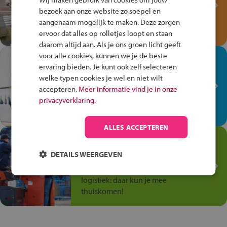
Verkeersspel!
bezoek aan onze website zo soepel en
Speel het Fiets Veilig Verkeersspel
aangenaam mogelijk te maken. Deze zorgen
en win een Cortina-fiets!
ervoor dat alles op rolletjes loopt en staan
daarom altijd aan. Als je ons groen licht geeft
voor alle cookies, kunnen we je de beste
In de winkel ben je op je
ervaring bieden. Je kunt ook zelf selecteren
plek!
welke typen cookies je wel en niet wilt
Ontdek via het vmbo jouw talent
accepteren.
Meer informatie vind je in onze
op de winkelvloer, waar elke dag
privacyverklaring.
anders is!
ALLES ACCEPTEREN
Jouw talent in de
Transport en Logistiek
DETAILS WEERGEVEN
Kies voor vmbo Transport en
logistiek: daar kun je mee
thuiskomen!