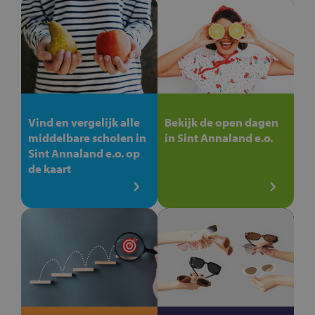
Vind en vergelijk alle
Bekijk de open dagen
middelbare scholen in
in Sint Annaland e.o.
Sint Annaland e.o. op
de kaart