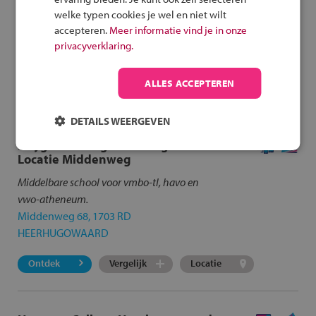
welke typen cookies je wel en niet wilt
accepteren.
Meer informatie vind je in onze
Er zijn
16
scholen
gevonden in Zijdewind en omstreken.
privacyverklaring.
Klik op de school voor meer informatie.
Opnieuw zoeken
ALLES ACCEPTEREN
DETAILS WEERGEVEN
Huygens College Heerhugowaard
Locatie Middenweg
Middelbare school voor vmbo-tl, havo en
vwo-atheneum.
Middenweg 68, 1703 RD
HEERHUGOWAARD
Ontdek
Vergelijk
Locatie