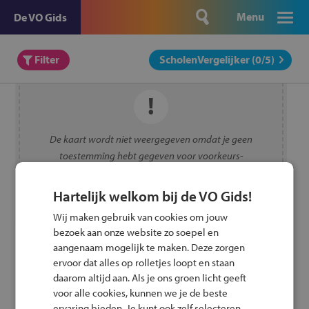
Menu
De VO Gids
Filter
ScholenVergelijker (
0
/5)
De kaart wordt niet weergegeven omdat je geen
toestemming hebt gegeven voor voorkeurs-
cookies.
Toestemming wijzigen
Hartelijk welkom bij de VO Gids!
Wij maken gebruik van cookies om jouw
bezoek aan onze website zo soepel en
aangenaam mogelijk te maken. Deze zorgen
ervoor dat alles op rolletjes loopt en staan
daarom altijd aan. Als je ons groen licht geeft
voor alle cookies, kunnen we je de beste
ervaring bieden. Je kunt ook zelf selecteren