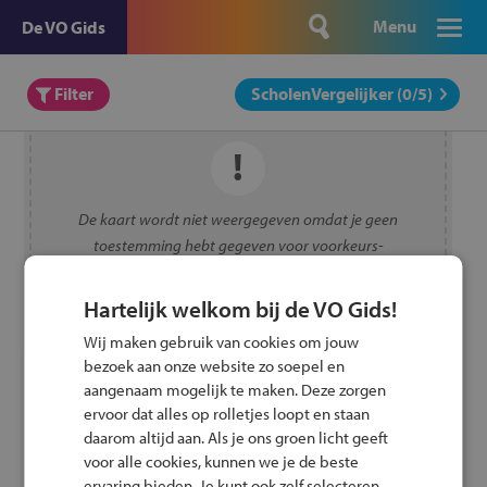
Menu
De VO Gids
Filter
ScholenVergelijker (
0
/5)
De kaart wordt niet weergegeven omdat je geen
toestemming hebt gegeven voor voorkeurs-
cookies.
Toestemming wijzigen
Hartelijk welkom bij de VO Gids!
Wij maken gebruik van cookies om jouw
bezoek aan onze website zo soepel en
aangenaam mogelijk te maken. Deze zorgen
ervoor dat alles op rolletjes loopt en staan
daarom altijd aan. Als je ons groen licht geeft
voor alle cookies, kunnen we je de beste
ervaring bieden. Je kunt ook zelf selecteren