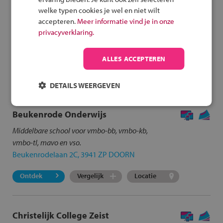
welke typen cookies je wel en niet wilt
accepteren.
Meer informatie vind je in onze
Er zijn
39
scholen
gevonden in Huis ter Heide (Zeist) en
privacyverklaring.
omstreken.
Klik op de school voor meer informatie.
ALLES ACCEPTEREN
Opnieuw zoeken
DETAILS WEERGEVEN
Beukenrode Onderwijs
Middelbare school voor vmbo-bb, vmbo-kb,
vmbo-tl, mavo en vso.
Beukenrodelaan 2C, 3941 ZP DOORN
Ontdek
Vergelijk
Locatie
Christelijk College Zeist