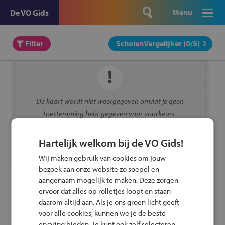
Menu
De VO Gids
Filter
ScholenVergelijker (
0
/5)
De kaart wordt niet weergegeven omdat je geen
toestemming hebt gegeven voor voorkeurs-
cookies.
Toestemming wijzigen
Hartelijk welkom bij de VO Gids!
Wij maken gebruik van cookies om jouw
bezoek aan onze website zo soepel en
aangenaam mogelijk te maken. Deze zorgen
ervoor dat alles op rolletjes loopt en staan
daarom altijd aan. Als je ons groen licht geeft
voor alle cookies, kunnen we je de beste
ervaring bieden. Je kunt ook zelf selecteren