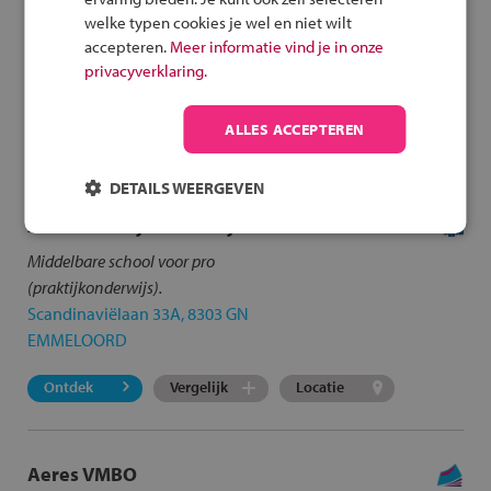
welke typen cookies je wel en niet wilt
accepteren.
Meer informatie vind je in onze
Er zijn
9
scholen
gevonden in Emmeloord en omstreken.
privacyverklaring.
Klik op de school voor meer informatie.
Opnieuw zoeken
ALLES ACCEPTEREN
DETAILS WEERGEVEN
Aeres Praktijkonderwijs
Middelbare school voor pro
(praktijkonderwijs).
Scandinaviëlaan 33A, 8303 GN
EMMELOORD
Ontdek
Vergelijk
Locatie
Aeres VMBO