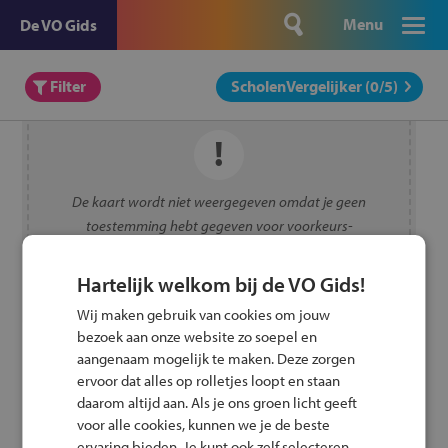
Menu
De VO Gids
Filter
ScholenVergelijker (
0
/5)
De kaart wordt niet weergegeven omdat je geen
toestemming hebt gegeven voor voorkeurs-
cookies.
Toestemming wijzigen
Hartelijk welkom bij de VO Gids!
Wij maken gebruik van cookies om jouw
bezoek aan onze website zo soepel en
aangenaam mogelijk te maken. Deze zorgen
ervoor dat alles op rolletjes loopt en staan
daarom altijd aan. Als je ons groen licht geeft
voor alle cookies, kunnen we je de beste
ervaring bieden. Je kunt ook zelf selecteren