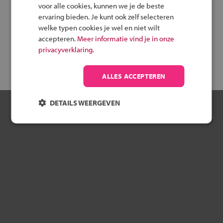
voor alle cookies, kunnen we je de beste
De OpenDagenPlanner wordt door de scholen zelf gevuld,
ervaring bieden. Je kunt ook zelf selecteren
dus het kan voorkomen dat jouw school er niet tussen staat.
welke typen cookies je wel en niet wilt
Bel dan de school voor het open dagen-programma.
accepteren.
Meer informatie vind je in onze
Of probeer met een andere zoekopdracht.
privacyverklaring.
Opnieuw zoeken
ALLES ACCEPTEREN
DETAILS WEERGEVEN