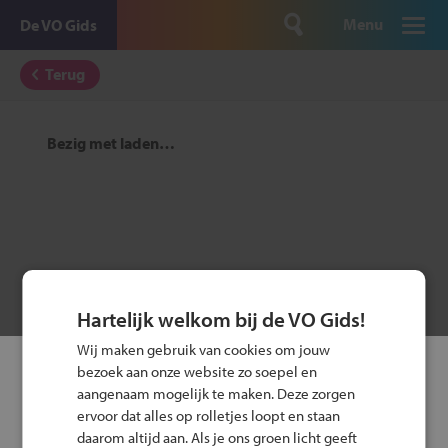
Menu
De VO Gids
Terug
Bezig met laden…
Hartelijk welkom bij de VO Gids!
Wij maken gebruik van cookies om jouw
Geen resultaten
bezoek aan onze website zo soepel en
aangenaam mogelijk te maken. Deze zorgen
Er zijn geen open dagen of andere contactmomenten
ervoor dat alles op rolletjes loopt en staan
(meer) binnen je zoekopdracht.
daarom altijd aan. Als je ons groen licht geeft