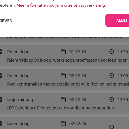
informatieavond tto
26-11-26
19:30 
cepteren.
Meer informatie vind je in onze privacyverklaring.
Kom langs en ervaar wat het tweetalig onderwijs is (ouders/kids
RGEVEN
ALLES
Informatieavond
26-11-26
19:15
Schrijf je in via onze website voor de Informatie Ouderavond.
Doemiddag
01-12-26
14:30 
Talentmiddag Boskoop, workshops/proeflessen voor leerlingen
Doemiddag
02-12-26
15:00 
Kom kennismaken met tweetalig onderwijs (tto) en het gymnas
Lesjesmiddag
02-12-26
13:30 
LEO Experience Er is tevens een voorlichting voor ouders
Doemiddag
02-12-26