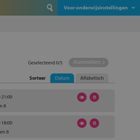
Voor onderwijsinstellingen
Geselecteerd
0
/5
Sorteer
Datum
Alfabetisch
-21:00
n 8
-18:00
en 8