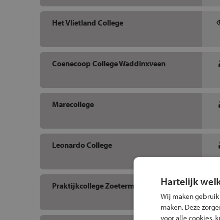
Het Vlietland College
Coenecoop College Waddinxveen
Marecollege
Leonardo College
Hartelijk wel
Praktijkcollege Zoetermeer
Wij maken gebruik
maken. Deze zorgen 
voor alle cookies, 