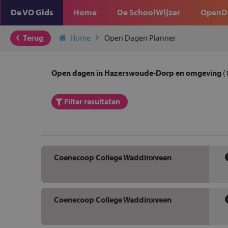
De VO Gids
Home
De SchoolWijzer
OpenD
Terug
Home
Open Dagen Planner
Open dagen in Hazerswoude-Dorp en omgeving
(
Filter resultaten
Coenecoop College Waddinxveen
Coenecoop College Waddinxveen