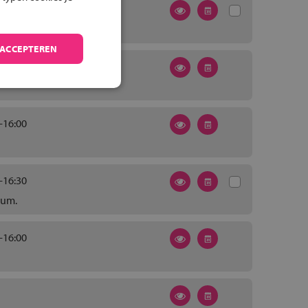
-21:30
)
 ACCEPTEREN
-16:00
-16:30
ium.
-16:00