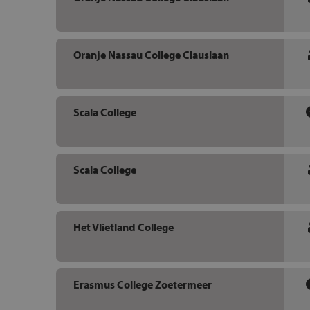
Oranje Nassau College Clauslaan
Scala College
Scala College
Het Vlietland College
Erasmus College Zoetermeer