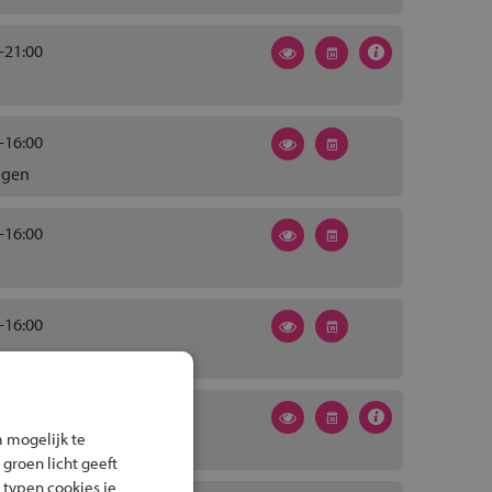
-21:00
-16:00
ngen
-16:00
-16:00
-14:00
 mogelijk te
 groen licht geeft
 typen cookies je