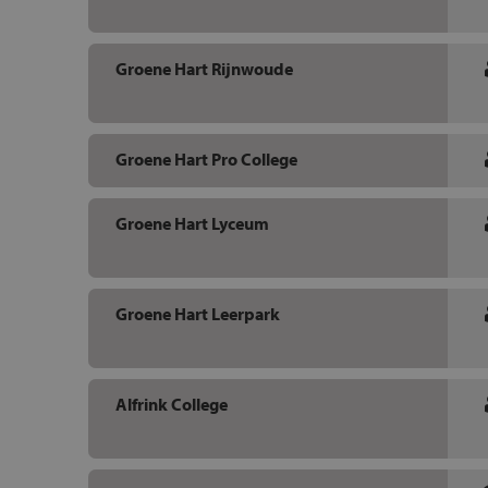
Groene Hart Rijnwoude
Groene Hart Pro College
Groene Hart Lyceum
Groene Hart Leerpark
Alfrink College