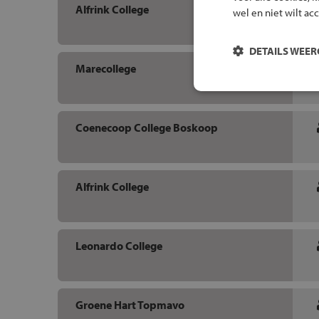
Alfrink College
wel en niet wilt ac
DETAILS WEE
Marecollege
Coenecoop College Boskoop
Alfrink College
Leonardo College
Groene Hart Topmavo