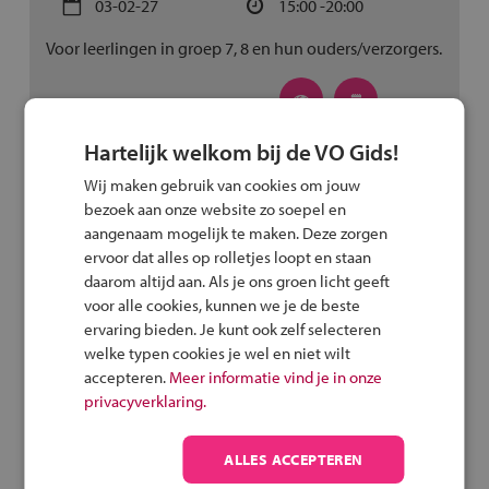
03-02-27
15:00 -20:00
Voor leerlingen in groep 7, 8 en hun ouders/verzorgers.
Hartelijk welkom bij de VO Gids!
De Nieuwe Veste, locatie Hardenberg
Wij maken gebruik van cookies om jouw
bezoek aan onze website zo soepel en
Open Dag
aangenaam mogelijk te maken. Deze zorgen
ervoor dat alles op rolletjes loopt en staan
10-02-27
15:00 -20:00
daarom altijd aan. Als je ons groen licht geeft
Voor leerlingen in groep 7, 8 en ouders/verzorgers.
voor alle cookies, kunnen we je de beste
ervaring bieden. Je kunt ook zelf selecteren
welke typen cookies je wel en niet wilt
accepteren.
Meer informatie vind je in onze
privacyverklaring.
Greijdanus Hardenberg
ALLES ACCEPTEREN
Praktische Denkers