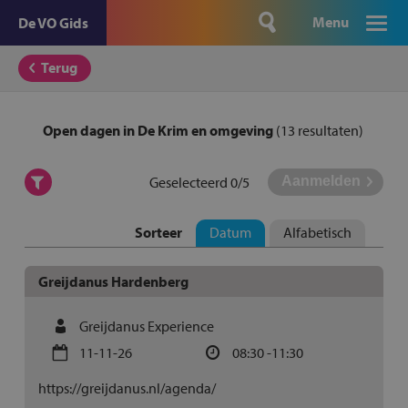
Menu
De VO Gids
Terug
Open dagen in De Krim en omgeving
(
13
resultaten)
Geselecteerd
0
/5
Sorteer
Datum
Alfabetisch
Greijdanus Hardenberg
Greijdanus Experience
11-11-26
08:30 -11:30
https://greijdanus.nl/agenda/