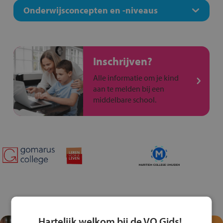
Onderwijsconcepten en -niveaus
Inschrijven?
Alle informatie om je kind
aan te melden bij een
middelbare school.
Hartelijk welkom bij de VO Gids!