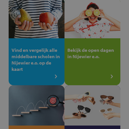
Vind en vergelijk alle
Bekijk de open dagen
middelbare scholen in
in Nijewier e.o.
Nijewier e.o. op de
kaart