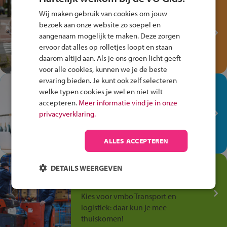
Test je kennis met het
Wij maken gebruik van cookies om jouw
Fiets Veilig
bezoek aan onze website zo soepel en
Verkeersspel!
aangenaam mogelijk te maken. Deze zorgen
ervoor dat alles op rolletjes loopt en staan
Speel het Fiets Veilig Verkeersspel
daarom altijd aan. Als je ons groen licht geeft
en win een Cortina-fiets!
voor alle cookies, kunnen we je de beste
ervaring bieden. Je kunt ook zelf selecteren
In de winkel ben je op je
welke typen cookies je wel en niet wilt
plek!
accepteren.
Meer informatie vind je in onze
privacyverklaring.
Ontdek via het vmbo jouw talent
op de winkelvloer, waar elke dag
anders is!
ALLES ACCEPTEREN
Jouw talent in de
DETAILS WEERGEVEN
Transport en Logistiek
Kies voor vmbo Transport en
logistiek: daar kun je mee
thuiskomen!