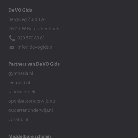
De VO Gids
Bergweg Zuid 126
2661 CW Bergschenhoek
020 570 89 81
info@devogids.nl
Partners van De VO Gids
gymnasia.nl
leergeld.nl
saarisnietgek
openbaaronderwijs.nu
oudersenonderwijs.nl
vosabb.nl
Middelbare scholen