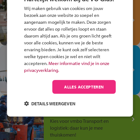
Test je kennis met het
Wij maken gebruik van cookies om jouw
Fiets Veilig
bezoek aan onze website zo soepel en
Verkeersspel!
aangenaam mogelijk te maken. Deze zorgen
ervoor dat alles op rolletjes loopt en staan
Speel het Fiets Veilig Verkeersspel
daarom altijd aan. Als je ons groen licht geeft
en win een Cortina-fiets!
voor alle cookies, kunnen we je de beste
ervaring bieden. Je kunt ook zelf selecteren
In de winkel ben je op je
welke typen cookies je wel en niet wilt
plek!
accepteren.
Meer informatie vind je in onze
privacyverklaring.
Ontdek via het vmbo jouw talent
op de winkelvloer, waar elke dag
anders is!
ALLES ACCEPTEREN
Jouw talent in de
DETAILS WEERGEVEN
Transport en Logistiek
Kies voor vmbo Transport en
logistiek: daar kun je mee
thuiskomen!