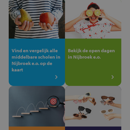
Vind en vergelijk alle
Bekijk de open dagen
middelbare scholen in
in Nijbroek e.o.
Nijbroek e.o. op de
kaart