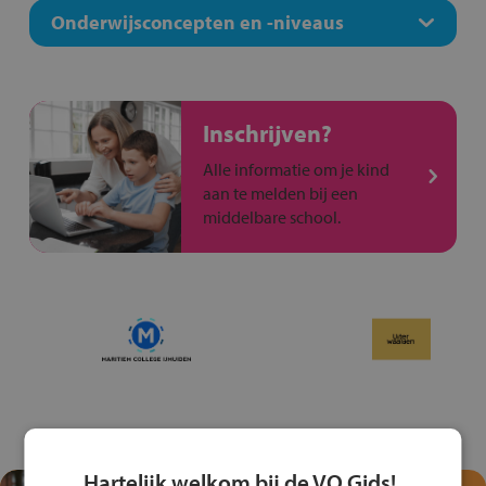
Onderwijsconcepten en -niveaus
Inschrijven?
Alle informatie om je kind
aan te melden bij een
middelbare school.
Hartelijk welkom bij de VO Gids!