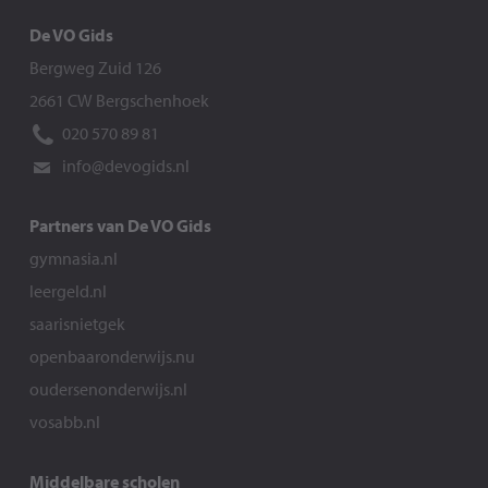
De VO Gids
Bergweg Zuid 126
2661 CW Bergschenhoek
020 570 89 81
info@devogids.nl
Partners van De VO Gids
gymnasia.nl
leergeld.nl
saarisnietgek
openbaaronderwijs.nu
oudersenonderwijs.nl
vosabb.nl
Middelbare scholen